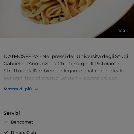
1/10
D'ATMOSFERA - Nei pressi dell'Università degli Studi
Gabriele d'Annunzio, a Chieti, sorge ''Il Ristorante''.
Struttura dall'ambiente elegante e raffinato, ideale
per ogni tipo di evento. Lo staff vi accoglierà con
cortesia e professionalità.
Mostra di più
CUCINA REGIONALE - Il locale propone un menù
ricco di tipicità abruzzesi, pasta e dolci di nostra
Servizi
produzione. Ingredienti sempre freschi e di qualità.
Sarà inoltre possibile prenotare squisiti piatti
Bancomat
vegetariani.
Diners Club