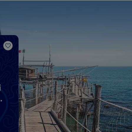
Like
i