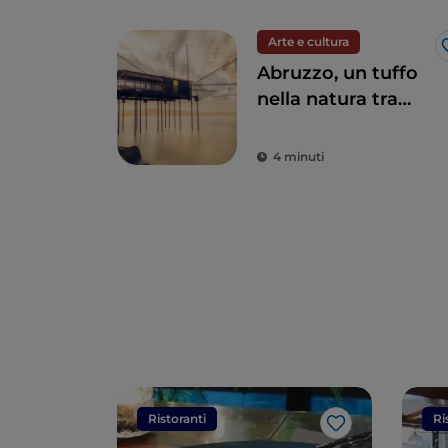
Arte e cultura
Abruzzo, un tuffo
nella natura tra
mare e montagna
4 minuti
Ristoranti
Ri
Like