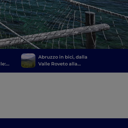
Abruzzo in bici, dalla
le:
Valle Roveto alla
Marsica
i