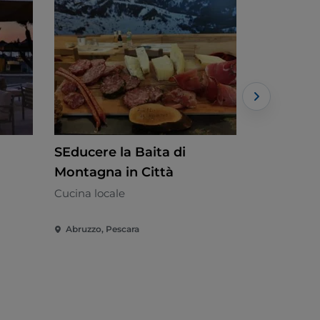
SEducere la Baita di
Nikita - 
Montagna in Città
Fusion
Cucina locale
Abruzzo, Pescara
Abruzzo, Pe