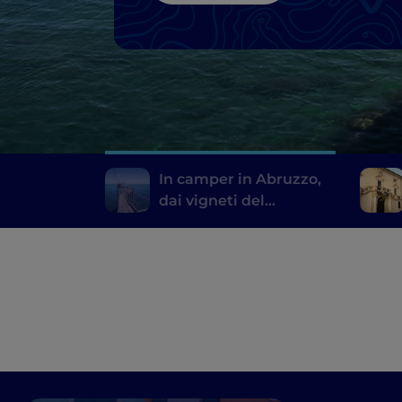
In camper in Abruzzo,
dai vigneti del
Montepulciano Doc alla
costa dei Trabocchi