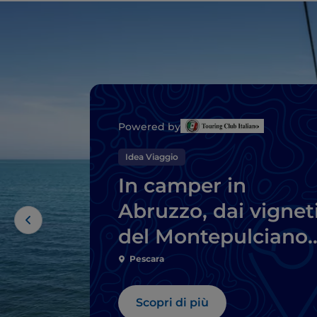
Powered by
Idea Viaggio
In camper in
Abruzzo, dai vignet
del Montepulciano
Doc alla costa dei
Pescara
Trabocchi
Scopri di più