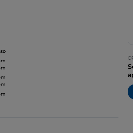
so
O
 pm
S
 pm
a
 pm
 pm
 pm