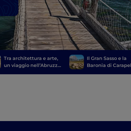
Tra architettura e arte,
Il Gran Sasso e la
un viaggio nell’Abruzzo
Baronia di Carapel
contemporaneo.
borghi, castelli e
prelibatezze local