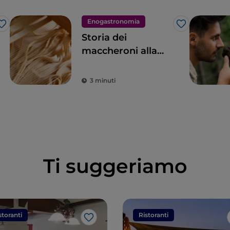
Enogastronomia
Like
Like
Storia dei
maccheroni alla
chitarra e altre
meraviglie
3 minuti
dell’Abruzzo a
tavola
Ti suggeriamo
storanti
Ristoranti
Like