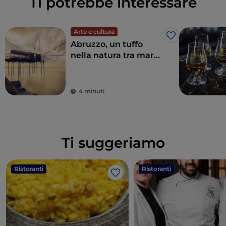
Ti potrebbe interessare
Arte e cultura
Like
Abruzzo, un tuffo
nella natura tra mare
e montagna
4 minuti
Ti suggeriamo
Ristoranti
Ristoranti
Like