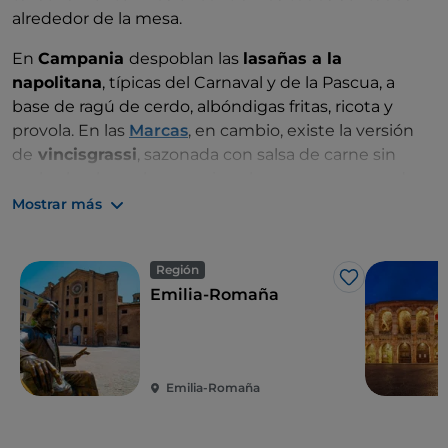
alrededor de la mesa.
En
Campania
despoblan las
lasañas a la
napolitana
, típicas del Carnaval y de la Pascua, a
base de ragú de cerdo, albóndigas fritas, ricota y
provola. En las
Marcas
, en cambio, existe la versión
de
vincisgrassi
, sazonada con salsa de carne sin
moler, bechamel y especias, clavo y nuez moscada.
El plato de otoño por excelencia es, finalmente, el de
Mostrar más
la lasaña vegetariana con calabaza
, perfumada y
ligera.
Región
Me gusta
En resumen, las variedades de pasta son más de
Emilia-Romaña
300: en cada región italiana comer es siempre una
delicia y un descubrimiento. ¡Buen provecho!
Emilia-Romaña