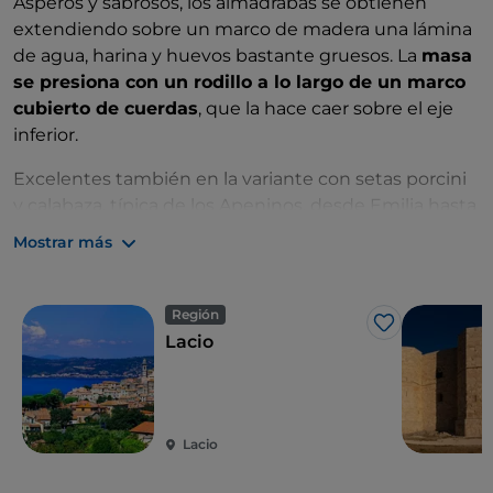
Ásperos y sabrosos, los almadrabas se obtienen
extendiendo sobre un marco de madera una lámina
de agua, harina y huevos bastante gruesos. La
masa
se presiona con un rodillo a lo largo de un marco
cubierto de cuerdas
, que la hace caer sobre el eje
inferior.
Excelentes también en la variante con setas porcini
y calabaza, típica de los Apeninos, desde Emilia hasta
Calabria, o en la de “mares y montes” a base de
Mostrar más
almejas, boletus y tomates cherry, difundida en el
Lacio, en la versión con setas, carrillera y crema de
chicharrones, característica de
Puglia
.
Región
Me gusta
Lacio
Lacio