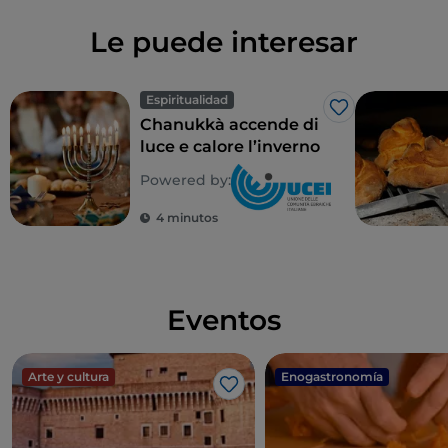
Le puede interesar
Espiritualidad
Me gusta
Chanukkà accende di
luce e calore l’inverno
Powered by:
4 minutos
Eventos
Arte y cultura
Enogastronomía
Me gusta