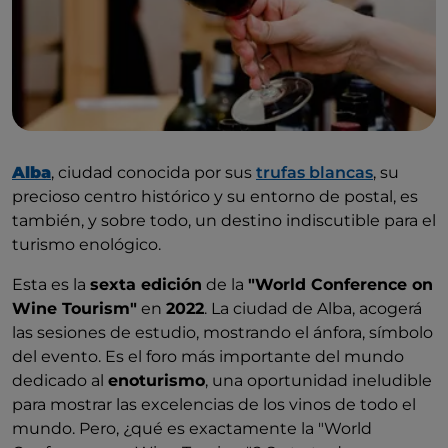
impulso y creatividad al enoturismo de las Langhe,
con propuestas que abren camino a nuevos valores
y estilos, cada vez más orientados hacia los espacios
abiertos y a una experiencia inclusiva entre bodega,
vino, entorno, paisaje, restauración y tiempo libre.
Alba
, ciudad conocida por sus
trufas blancas
, su
precioso centro histórico y su entorno de postal, es
también, y sobre todo, un destino indiscutible para el
turismo enológico.
Esta es la
sexta edición
de la
"World Conference on
Wine Tourism"
en
2022
. La ciudad de Alba, acogerá
las sesiones de estudio, mostrando el ánfora, símbolo
del evento. Es el foro más importante del mundo
dedicado al
enoturismo
, una oportunidad ineludible
para mostrar las excelencias de los vinos de todo el
mundo. Pero, ¿qué es exactamente la "World