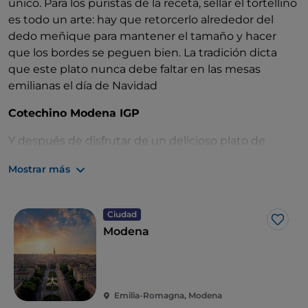
único. Para los puristas de la receta, sellar el tortellino
es todo un arte: hay que retorcerlo alrededor del
dedo meñique para mantener el tamaño y hacer
que los bordes se peguen bien. La tradición dicta
que este plato nunca debe faltar en las mesas
emilianas el día de Navidad
Cotechino Modena IGP
Y después de disfrutar de un delicioso plato de
tortellini en caldo, la comida de Navidad puede, o
Mostrar más
más bien debe, continuar con otro producto
extraordinario, el cotechino acompañado de sopas
de legumbres, en particular de lentejas o judías
Ciudad
guisadas, o servido con polenta o puré de patatas.
Me g
Modena
Este embutido, típico de la zona de Módena, se
elabora con una mezcla de carne magra, grasa y
corteza de cerdo a la que se añade sal, pimienta y
otras especias. Una vez terminada la mezcla, se
Emilia-Romagna, Modena
coloca el cotechino en la tripa y se deja secar o se