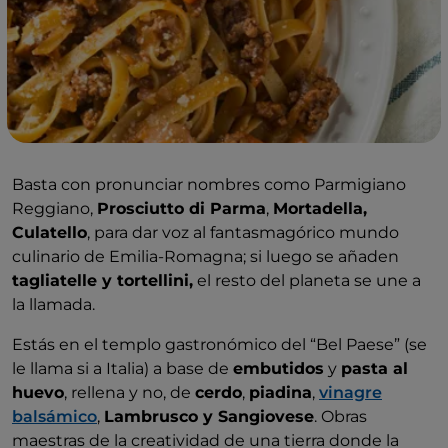
Basta con pronunciar nombres como Parmigiano
Reggiano,
Prosciutto di Parma
,
Mortadella,
Culatello
, para dar voz al fantasmagórico mundo
culinario de Emilia-Romagna; si luego se añaden
tagliatelle y tortellini,
el resto del planeta se une a
la llamada.
Estás en el templo gastronómico del “Bel Paese” (se
le llama si a Italia) a base de
embutidos
y
pasta al
huevo
, rellena y no, de
cerdo
,
piadina
,
vinagre
balsámico
,
Lambrusco y Sangiovese
. Obras
maestras de la creatividad de una tierra donde la