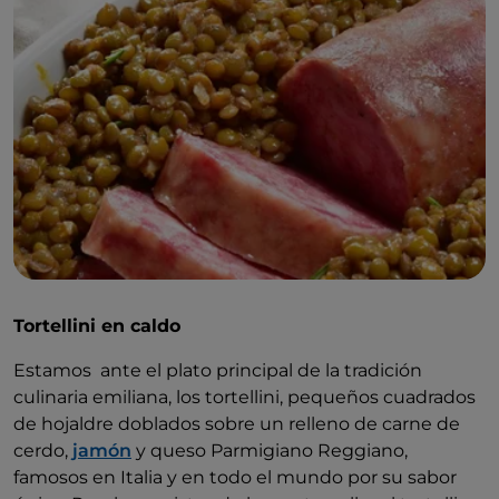
Estos platos emblemáticos de Emilia se acompañan
de grandes vinos tintos del territorio, como
Barbera,
Lambrusco
,
Bonarda
, Gutturnio, con un ojo puesto
en variedades blancas como
Malvasía
,
Sauvignon
,
Chardonna
y y
Pinot Grigio.
Tortellini en caldo
Estamos ante el plato principal de la tradición
culinaria emiliana, los tortellini, pequeños cuadrados
de hojaldre doblados sobre un relleno de carne de
cerdo,
jamón
y queso Parmigiano Reggiano,
famosos en Italia y en todo el mundo por su sabor