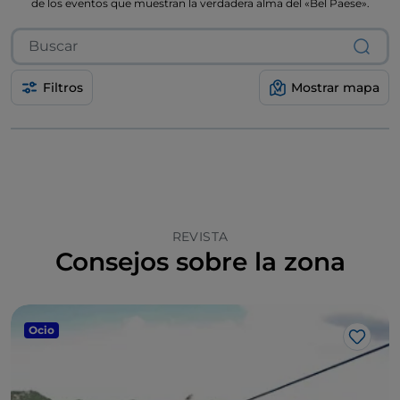
de los eventos que muestran la verdadera alma del «Bel Paese».
Filtros
Mostrar mapa
REVISTA
Consejos sobre la zona
Ocio
Me gu