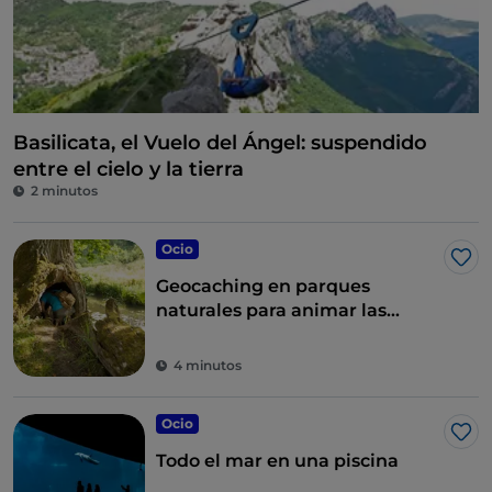
Basilicata, el Vuelo del Ángel: suspendido
entre el cielo y la tierra
2 minutos
Ocio
Me 
Geocaching en parques
naturales para animar las
vacaciones
4 minutos
Ocio
Me 
Todo el mar en una piscina