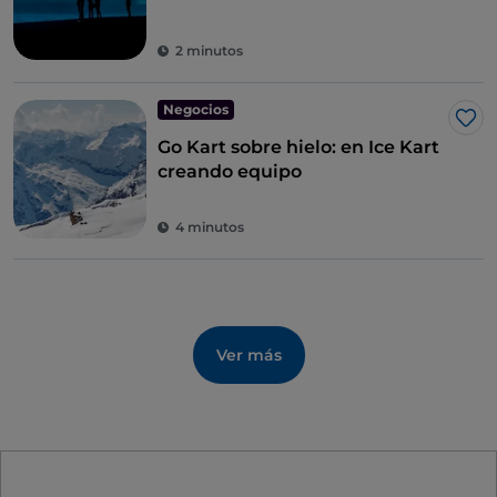
2 minutos
Negocios
Me 
Go Kart sobre hielo: en Ice Kart
creando equipo
4 minutos
Ver más