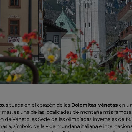
zo
, situada en el corazón de las
Dolomitas vénetas
en un
cimas, es una de las localidades de montaña más famos
ón de Véneto, es Sede de las olimpíadas invernales de 195
sia, símbolo de la vida mundana italiana e internacional