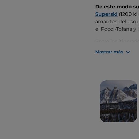
De este modo sus
Superski
(1200 ki
amantes del esquí
el Pocol-Tofana y 
Entre los itinera
esquí temáticos 
Mostrar más
tuvieron lugar la
incluye galerías 
mejor el encant
raquetas de niev