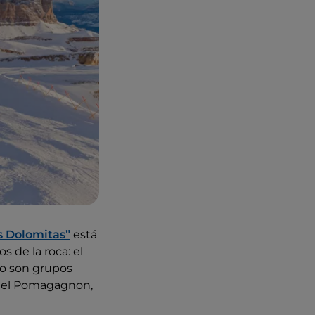
s Dolomitas”
está
 de la roca: el
llo son grupos
l del Pomagagnon,