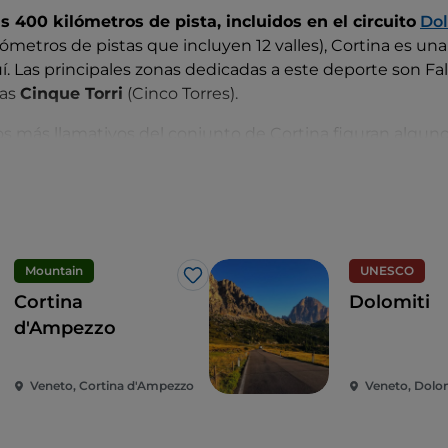
 400 kilómetros de pista, incluidos en el circuito
Dol
lómetros de pistas que incluyen 12 valles), Cortina es una 
. Las principales zonas dedicadas a este deporte son Falo
las
Cinque Torri
(Cinco Torres).
rios más llamativos del conjunto de Cortina figuran algun
como el
Skitour Olympia
, que recorre sendas a lo largo 
s competiciones olímpicas de1956 y el Giro della Grande
y lugares construidos durante la Primera Guerra Mundial. 
o de sus montañas nevadas
se puede optar por una exc
e y recorrer uno de los trayectos de esquí de fondo.
Mountain
UNESCO
Me gusta
Cortina
Dolomiti
d'Ampezzo
Veneto, Cortina d'Ampezzo
Veneto, Dolom