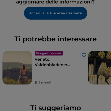
aggiornare delle informazioni?
Accedi alla tua area riservata
Ti potrebbe interessare
Enogastronomia
Like
Veneto,
Valdobbiadene:
viaggio
enogastronomico
nell’Anello del
2 minuti
Prosecco Superiore
Ti suggeriamo