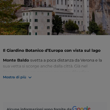
Il Giardino Botanico d’Europa con vista sul lago
Monte Baldo
svetta a poca distanza da Verona e la
sua vetta si scorge anche dalla città. Già nel
Cinquecento era conosciuto come
Giardino
Mostra di più
Botanico d’Europa
per la sua grande varietà
naturalistica. Qui crescono vigneti, uliveti, oleandri
ma anche la stella alpina alle quote più elevate. In
origine si chiamava Mons Polninus ma nel XII secolo
è diventato Monte Baldo per via dei suoi boschi
rigogliosi: in tedesco, Wald significa bosco.
Alcune informazioni sono fornite da: