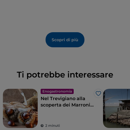
Scopri di più
Ti potrebbe interessare
Enogastronomia
Like
Nel Trevigiano alla
scoperta dei Marroni
del Monfenera IGP
2 minuti