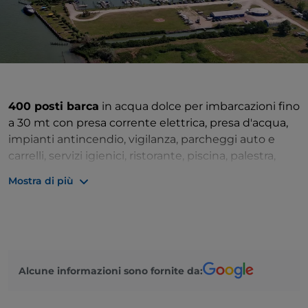
400 posti barca
in acqua dolce per imbarcazioni fino
a 30 mt con presa corrente elettrica, presa d'acqua,
impianti antincendio, vigilanza, parcheggi auto e
carrelli, servizi igienici, ristorante, piscina, palestra,
piazzola di atterraggio per elicotteri, negozio di
Mostra di più
accessori nautici, distributore di carburante,
appartamenti con piscina, parco privato con
campi sportivi, wi-fi, Capannoni ed ampi piazzali
per il ricovero invernale, travel lift 70 tons, gru 15 tons,
carrello semovente 40 tons
Alcune informazioni sono fornite da: