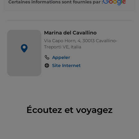
Certaines informations sont fournies par :
grue 15 tonnes, chariot automoteur 40 tonnes
Marina del Cavallino
Via Capo Horn, 4, 30013 Cavallino-
Treporti VE, Italia
Appeler
Site Internet
Écoutez et voyagez