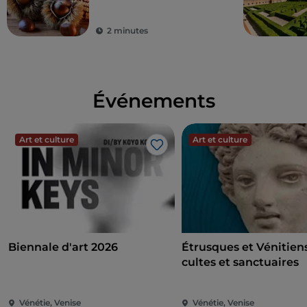
châtaignes du
Monfenera IGP
2 minutes
Événements
Art et culture
Art et culture
J’aime
Biennale d'art 2026
Étrusques et Vénitiens
cultes et sanctuaires
Vénétie, Venise
Vénétie, Venise