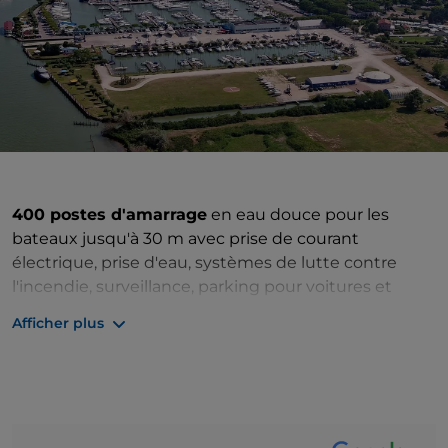
400 postes d'amarrage
en eau douce pour les
bateaux jusqu'à 30 m avec prise de courant
électrique, prise d'eau, systèmes de lutte contre
l'incendie, surveillance, parking pour voitures et
chariots, toilettes, restaurant, piscine, gymnase, aire
Afficher plus
d'atterrissage pour hélicoptères, magasin
d'accessoires nautiques, distributeur de carburant,
appartements avec piscine, parc privé avec
terrains de sport, wi-fi, hangars et grandes places
pour l'hébergement hivernal, travel lift 70 tonnes,