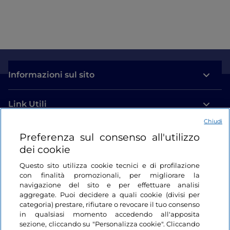
Royal Academy of Arts, nell'autunno 2026, e nella
primavera del 2027 al Guggenheim New York.
Per maggiori informazioni visita il
sito ufficiale.
Informazioni sul sito
Fonte IAT Venezia
Link Utili
Chiudi
Login
Preferenza sul consenso all'utilizzo
dei cookie
Restiamo in contatto
Questo sito utilizza cookie tecnici e di profilazione
con finalità promozionali, per migliorare la
navigazione del sito e per effettuare analisi
aggregate. Puoi decidere a quali cookie (divisi per
categoria) prestare, rifiutare o revocare il tuo consenso
in qualsiasi momento accedendo all'apposita
sezione, cliccando su "Personalizza cookie". Cliccando