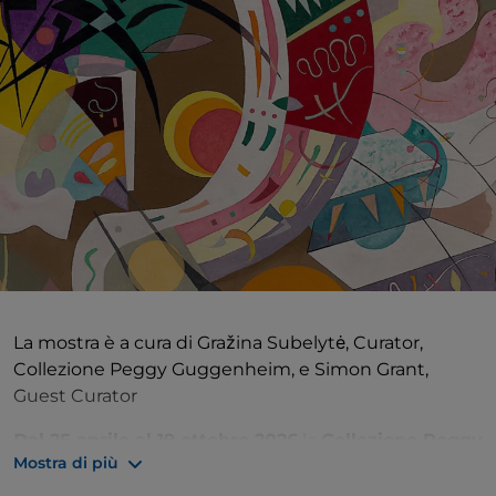
La mostra è a cura di Gražina Subelytė, Curator,
Collezione Peggy Guggenheim, e Simon Grant,
Guest Curator
Dal 25 aprile al 19 ottobre 2026
la
Collezione Peggy
Mostra di più
Guggenheim
presenta la prima,
più grande mostra
mai realizzata in ambito museale, volta a celebrare