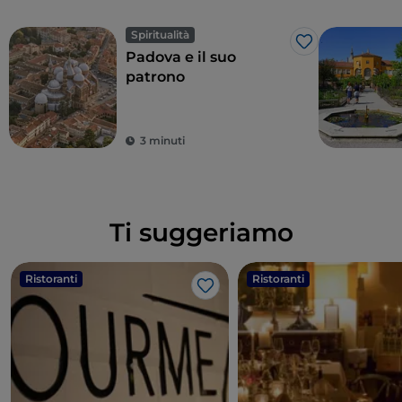
Spiritualità
Like
Padova e il suo
patrono
3 minuti
Ti suggeriamo
Ristoranti
Ristoranti
Like