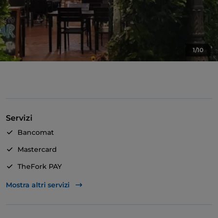
1/10
Servizi
Bancomat
Mastercard
TheFork PAY
Unionpay via TheFork PAY
Mostra altri servizi
Visa
Wi-Fi