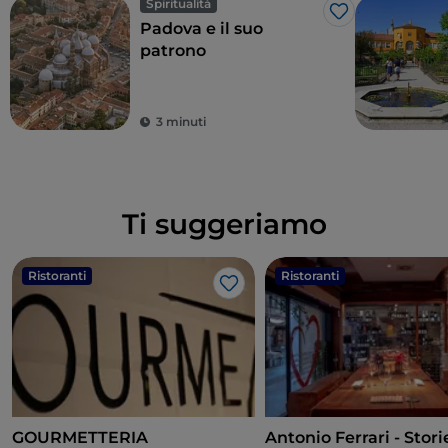
Spiritualità
Like
Padova e il suo
patrono
3 minuti
Ti suggeriamo
Ristoranti
Ristoranti
Like
GOURMETTERIA
Antonio Ferrari - Stori