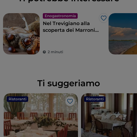
Enogastronomia
Like
Nel Trevigiano alla
scoperta dei Marroni
del Monfenera IGP
2 minuti
Ti suggeriamo
Ristoranti
Ristoranti
Like