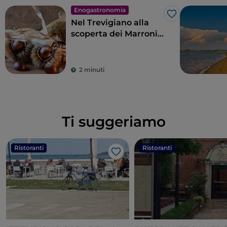
Enogastronomia
Like
Nel Trevigiano alla
scoperta dei Marroni
del Monfenera IGP
2 minuti
Ti suggeriamo
Ristoranti
Ristoranti
Like