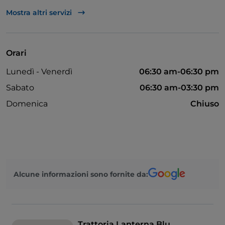
Accesso disabili
Mostra altri servizi
Si parla inglese
Mastercard
Orari
Menù bambini
Lunedì - Venerdì
06:30 am-06:30 pm
Ticket restaurant
Sabato
06:30 am-03:30 pm
Visa
Domenica
Chiuso
Wi-Fi
Alcune informazioni sono fornite da:
Trattoria Lanterna Blu