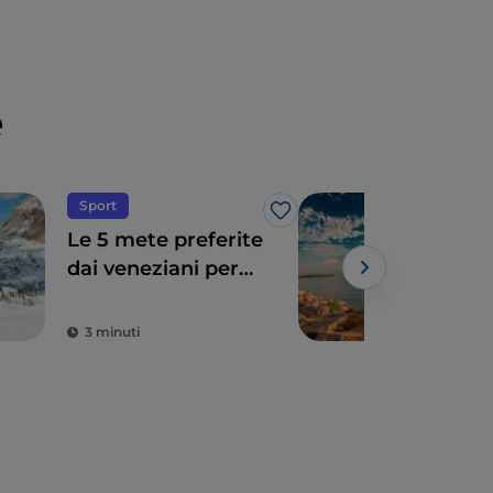
e
Sport
Div
Like
Le 5 mete preferite
Jeso
dai veneziani per
per 
sciare vicino
sem
Venezia
3 minuti
2 m