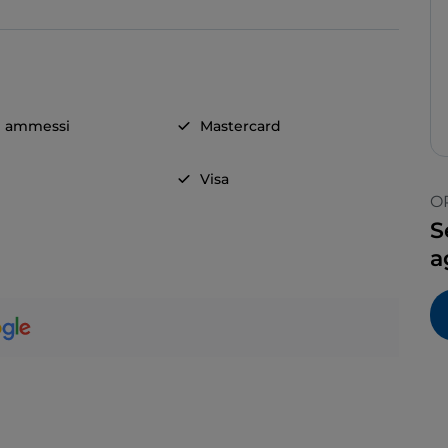
i ammessi
Mastercard
Visa
O
S
a