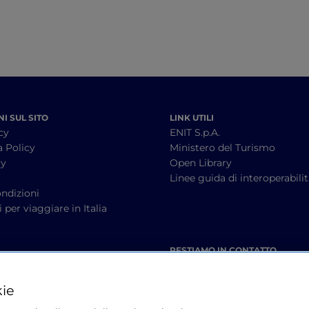
I SUL SITO
LINK UTILI
cy
ENIT S.p.A.
a Policy
Ministero del Turismo
cy
Open Library
à
Linee guida di interoperabili
ndizioni
 per viaggiare in Italia
RESTIAMO IN CONTATTO
kie