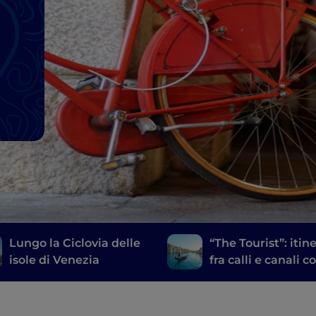
Lungo la Ciclovia delle
“The Tourist”: itin
isole di Venezia
fra calli e canali c
Angelina Jolie e 
Depp