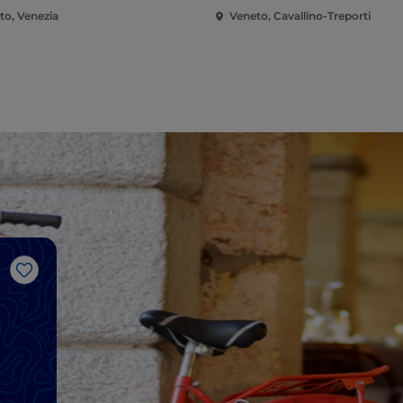
to, Venezia
Veneto, Cavallino-Treporti
Like