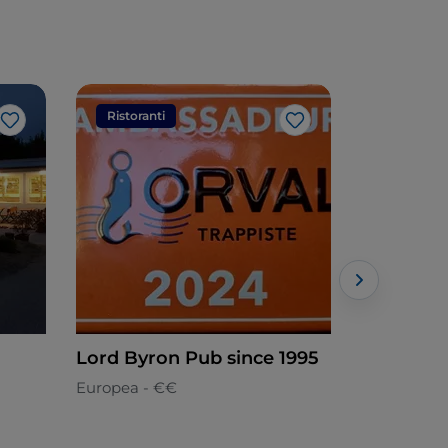
Ristoranti
Ristorant
Like
Like
Lord Byron Pub since 1995
In Canev
Guesteri
Europea - €€
Veneziana