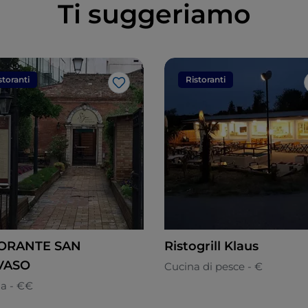
Ti suggeriamo
storanti
Ristoranti
Like
TORANTE SAN
Ristogrill Klaus
VASO
Cucina di pesce - €
na - €€