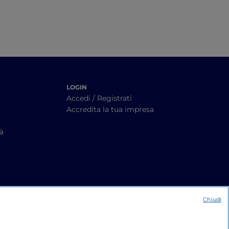
LOGIN
Accedi / Registrati
Accredita la tua impresa
tà
Chiudi