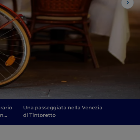
erario
Una passeggiata nella Venezia
on
di Tintoretto
Johnny