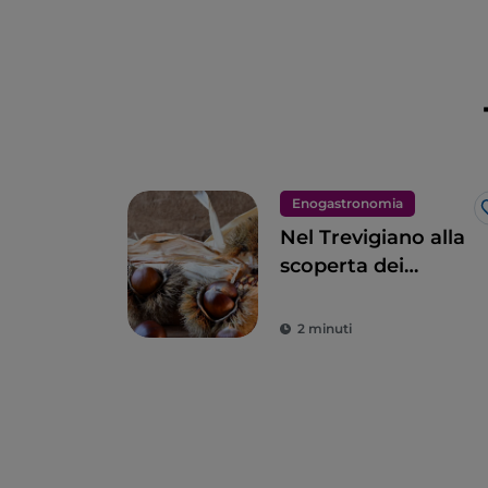
Enogastronomia
Nel Trevigiano alla
scoperta dei
Marroni del
Monfenera IGP
2 minuti