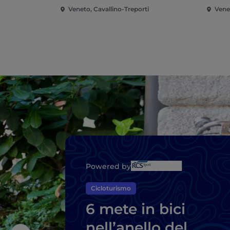
Veneto, Cavallino-Treporti
Vene
Powered by
Cicloturismo
6 mete in bici
nell’anello del