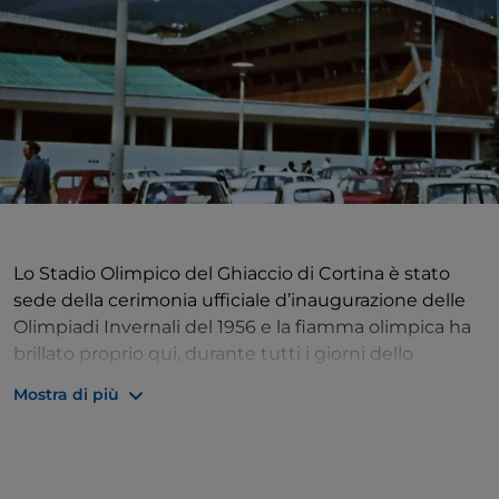
Lo Stadio Olimpico del Ghiaccio di Cortina è stato
sede della cerimonia ufficiale d’inaugurazione delle
Olimpiadi Invernali del 1956 e la fiamma olimpica ha
brillato proprio qui, durante tutti i giorni dello
svolgimento dell’Olimpiade e fino al giorno di
Mostra di più
chiusura. Negli anni ha ospitato competizioni di
Hockey su ghiaccio e pattinaggio ed è stato la casa
di tutti i pattinatori amatoriali e appassionati
ampezzani. I lavori iniziati nel 1952 terminarono nel