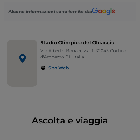
1955, sotto la direzione del progettista Ghedina. La
Alcune informazioni sono fornite da:
struttura portante è in cemento armato rivestita in
legno di abete, larice, cirmolo, tutti alberi tipici della
zona.
Stadio Olimpico del Ghiaccio
Via Alberto Bonacossa, 1, 32043 Cortina
d'Ampezzo BL, Italia
Sito Web
Ascolta e viaggia