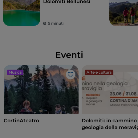
Dolomiti Bellunesi
5 minuti
Eventi
Musica
Arte e cultura
Like
CortinAteatro
Dolomiti: in cammino 
geologia della meravi