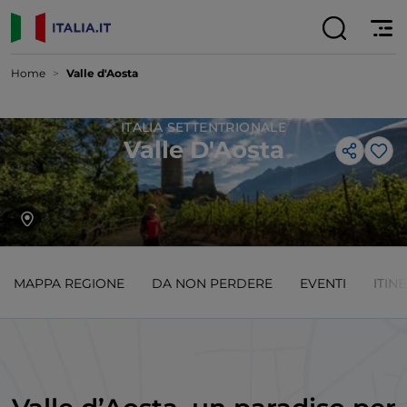
Home
Valle d'Aosta
ITALIA SETTENTRIONALE
Valle D'Aosta
Lik
MAPPA REGIONE
DA NON PERDERE
EVENTI
ITIN