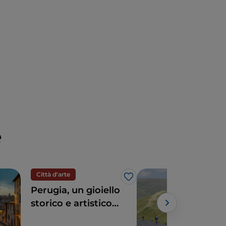
e
Città d'arte
Cicl
Like
Perugia, un gioiello
Ped
storico e artistico
tra 
nel centro Italia
paes