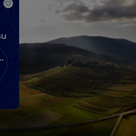
Like
su
e