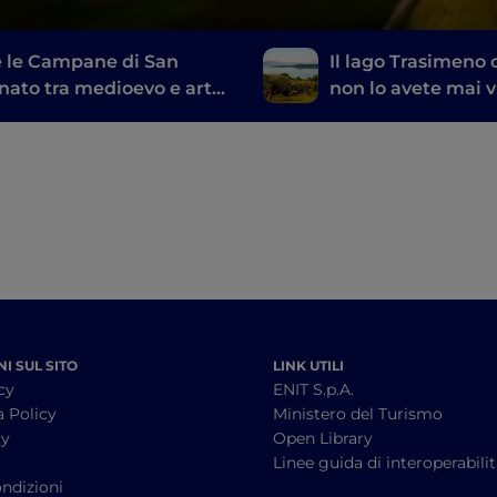
e le Campane di San
Il lago Trasimeno
nato tra medioevo e arte
non lo avete mai v
emporanea
I SUL SITO
LINK UTILI
cy
ENIT S.p.A.
a Policy
Ministero del Turismo
cy
Open Library
à
Linee guida di interoperabili
ndizioni