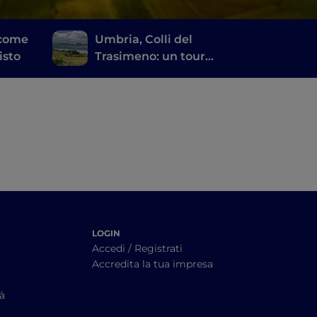
 come
Umbria, Colli del
isto
Trasimeno: un tour
lungo la Strada dei Vini
LOGIN
Accedi / Registrati
Accredita la tua impresa
tà