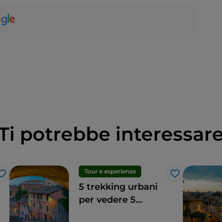
Ti potrebbe interessar
Tour e esperienze
Like
Like
5 trekking urbani
per vedere 5
terrazze