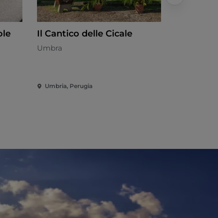
ole
Il Cantico delle Cicale
AFFETTO
Umbra
Umbra - €
Umbria, Perugia
Umbria, Pe