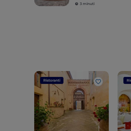
3 minuti
Ristoranti
Ri
Like