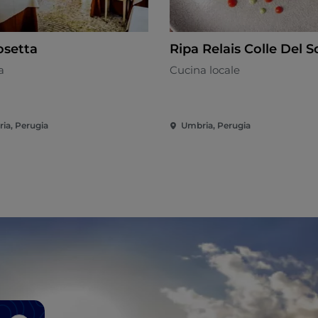
osetta
Ripa Relais Colle Del S
a
Cucina locale
ia, Perugia
Umbria, Perugia