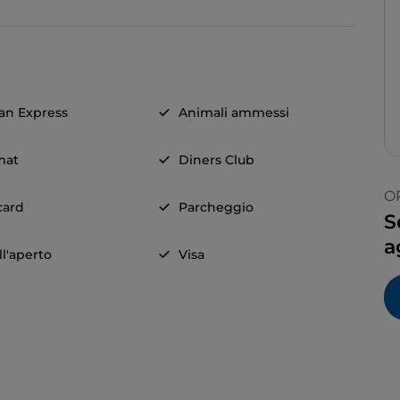
an Express
Animali ammessi
mat
Diners Club
O
card
Parcheggio
S
a
ll'aperto
Visa