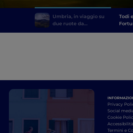
Umbria, in viaggio su
Todi 
due ruote da
Fortu
Umbertide al Monte
cont
Cucco
INFORMAZION
Privacy Poli
Social medi
Cookie Poli
Accessibilit
Termini e Co