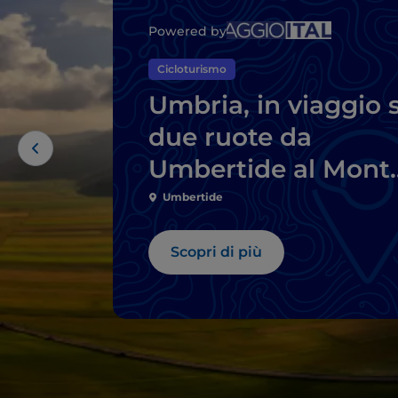
Powered by
Cicloturismo
Umbria, in viaggio 
due ruote da
Umbertide al Mont
Cucco
Umbertide
Scopri di più