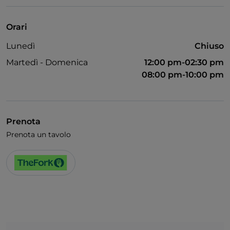
Accesso disabili
Animali ammessi
Orari
Bagno per disabili
Lunedì
Chiuso
Si parla inglese
Martedì - Domenica
12:00 pm-02:30 pm
Wi-Fi
08:00 pm-10:00 pm
Prenota
Prenota un tavolo