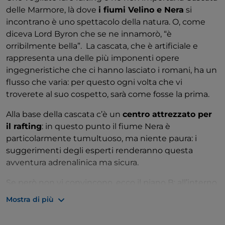
delle Marmore, là dove
i fiumi Velino e Nera
si
incontrano è uno spettacolo della natura. O, come
diceva Lord Byron che se ne innamorò, “è
orribilmente bella”. La cascata, che è artificiale e
rappresenta una delle più imponenti opere
ingegneristiche che ci hanno lasciato i romani, ha un
flusso che varia: per questo ogni volta che vi
troverete al suo cospetto, sarà come fosse la prima.
Alla base della cascata c’è un
centro attrezzato per
il rafting
: in questo punto il fiume Nera è
particolarmente tumultuoso, ma niente paura: i
suggerimenti degli esperti renderanno questa
avventura adrenalinica ma sicura.
Se però non vi convincono, ecco il piano B: all’interno
del
Parco fluviale del Nera
, tra i comuni di Ferentillo
Mostra di più
ed Arrone, si può navigare il fiume più placidamente
per un tratto di circa 20 chilometri.