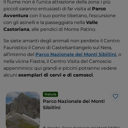
Il fiume non è l’unica attrazione della zona: i più
piccoli saranno entusiasti di far visita al
Parco
Avventura
con il suo ponte tibetano, l’escursione
con gli asinelli e la passeggiata nella
Valle
Castoriana
, alle pendici di Monte Patino.
Se siete amanti degli animali non perdete il Centro
Faunistico il Cervo di Castelsantangelo sul Nera,
all’interno del
Parco Nazionale dei Monti Sibillini
, o
nella vicina Fiastra, il Centro Visita del Camoscio
appenninico: qui grandi e piccini potranno vedere
alcuni
esemplari di cervi e di camosci
.
Natura
Like
Parco Nazionale dei Monti
Sibillini
Marche, Parco Nazionale dei Monti Sibillini