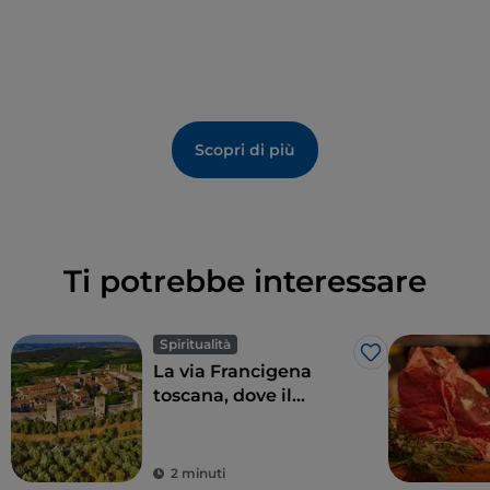
Scopri di più
Ti potrebbe interessare
Spiritualità
Like
La via Francigena
toscana, dove il
tempo sembra essersi
fermato
2 minuti