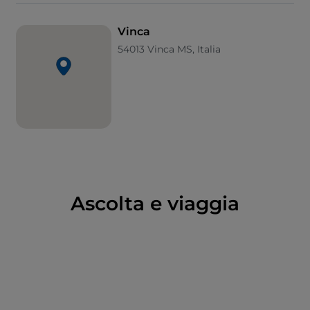
stradello detto Strada dei Tedeschi ricorda gli episodi
di resistenza che culminarono nell’uccisione di oltre
Vinca
centocinquanta civili da parte degli occupanti. Certo,
54013 Vinca MS, Italia
proseguendo dalla Maestà di Doglio si potrebbe
arrivare addirittura a Colonnata, subito sopra Carrara,
ma sarebbe un’escursione molto più lunga e
impegnativa. Vinca vale comunque in sé il percorso
in auto anche se ci si trova a
Fosdinovo
, non fosse
che per il
pane
locale – perché davvero la qualità
dell’acqua, la farina e la crusca, i forni a legna e le
tradizioni dei fornai contano qualcosa – e per il
fascino dell’ambiente, sia quello costruito dall’uomo
Ascolta e viaggia
sia quello plasmato dalla natura.