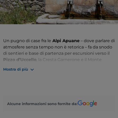
Un pugno di case fra le
Alpi Apuane
– dove parlare di
atmosfere senza tempo non è retorica – fa da snodo
di sentieri e base di partenza per escursioni verso il
Pizzo d’Uccello
, la Cresta Garnerone e il Monte
Sagro. Non sono montagne da prendere alla leggera:
Mostra di più
per fare l’esempio limite, il vicino Pizzo d’Uccello che
separa la
Lunigiana
dalla Garfagnana lucchese ha
una parete nord con dislivello di quasi ottocento
metri, e difficoltà di arrampicata paragonabili a quelle
delle Dolomiti. Ci sono però percorsi dove possono
Alcune informazioni sono fornite da:
bastare buone scarpe e un po’ di fiato: il tratto del
sentiero 38 da Vinca alla Maestà di Doglio ha un
dislivello di un centinaio di metri in tutto. Qui uno