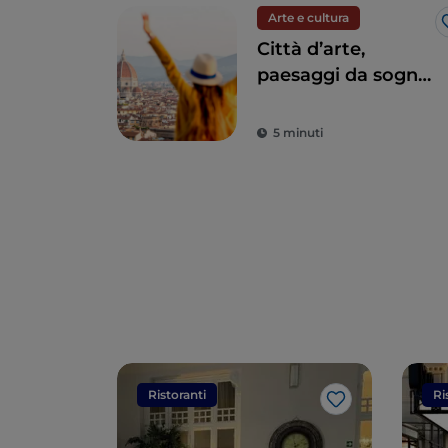
Arte e cultura
Città d’arte,
paesaggi da sogno
e buon cibo: la
Toscana è il sogno
5 minuti
di ogni turista
Ristoranti
Ri
Like