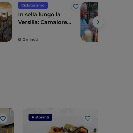
Cicloturismo
Eno
Like
In sella lungo la
Tosc
Versilia: Camaiore,
vini
Pietrasanta, Forte
ecce
dei Marmi e
2 minuti
3 m
dintorni
Ristoranti
Ristorant
Like
Like