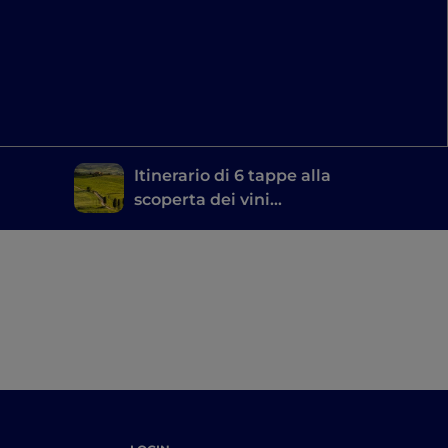
Itinerario di 6 tappe alla
scoperta dei vini
na
toscani, dal Brunello di
Montalcino al Chianti