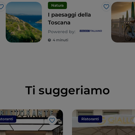
Natura
Like
Like
I paesaggi della
Toscana
Powered by:
4 minuti
Ti suggeriamo
storanti
Ristoranti
Like