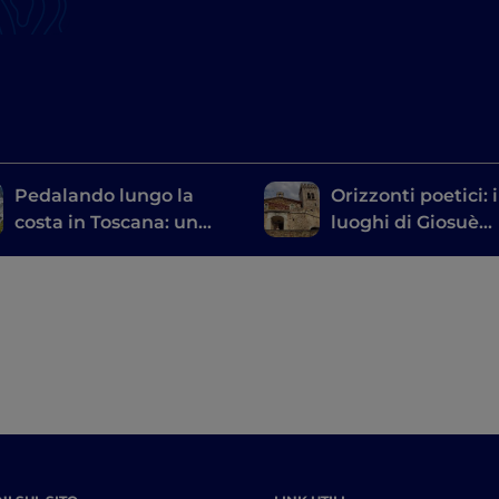
Pedalando lungo la
Orizzonti poetici: i
costa in Toscana: un
luoghi di Giosuè
itinerario da Marina di
Carducci in Tosca
Carrara a Livorno