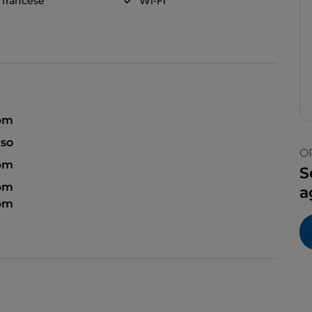
a francese
Wi-Fi
 pm
so
O
 pm
S
 pm
a
 pm