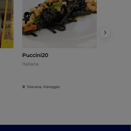
Puccini20
Osteria d
Italiana
Fish & Seaf
Toscana, Viareggio
Toscana, Vi