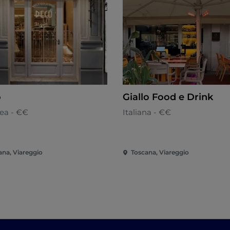
ò
Giallo Food e Drink
ea - €€
Italiana - €€
ana, Viareggio
Toscana, Viareggio