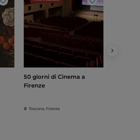
Like
Like
50 giorni di Cinema a
Firenze 
Firenze
degli ann
Toscana, Firenze
Toscana, Fi