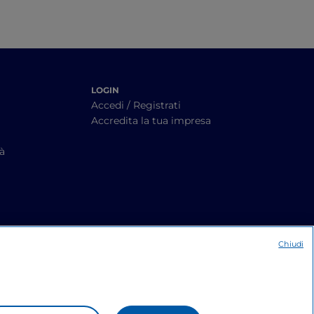
LOGIN
Accedi / Registrati
Accredita la tua impresa
tà
Chiudi