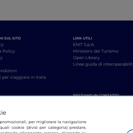
I SUL SITO
LINK UTILI
cy
ENIT S.p.A.
a Policy
Ministero del Turismo
cy
Open Library
à
Linee guida di interoperabili
ndizioni
 per viaggiare in Italia
RESTIAMO IN CONTATTO
kie
tà promozionali, per migliorare la navigazione
uali cookie (divisi per categoria) prestare,