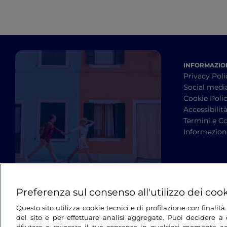
INFORMAZION
Privacy Poli
Social medi
Cookie Poli
Accessibilit
Termini e Co
Informazioni
Preferenza sul consenso all'utilizzo dei coo
Questo sito utilizza cookie tecnici e di profilazione con finali
del sito e per effettuare analisi aggregate. Puoi decidere a q