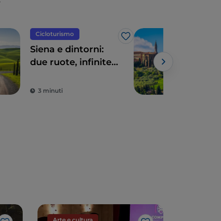
Cicloturismo
UN
Like
Siena e dintorni:
Pien
due ruote, infinite
idea
emozioni
fatt
3 minuti
4 m
Arte e cultura
Arte e cu