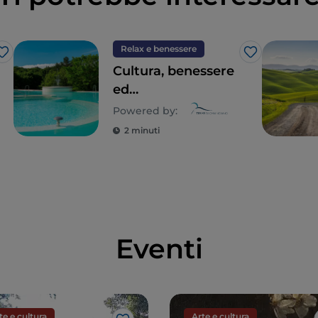
Relax e benessere
Like
Like
Cultura, benessere
ed
enogastronomia a
Powered by:
Chianciano Terme
2 minuti
Eventi
te e cultura
Arte e cultura