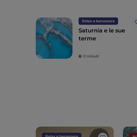
Relax e benessere
Saturnia e le sue
terme
2 minuti
Relax e benessere
Ar