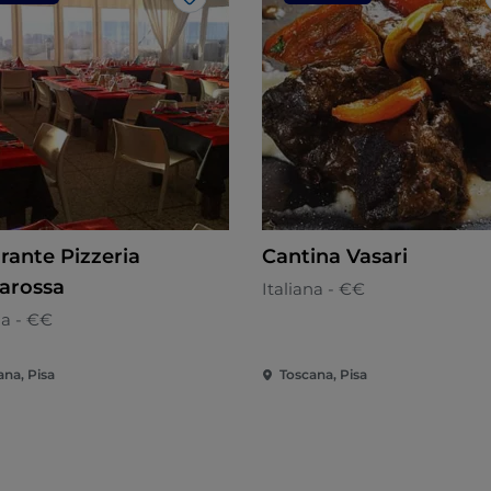
Like
rante Pizzeria
Cantina Vasari
arossa
Italiana - €€
na - €€
ana, Pisa
Toscana, Pisa