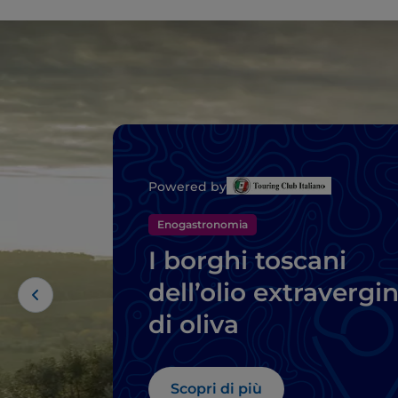
Powered by
Enogastronomia
I borghi toscani
dell’olio extravergi
di oliva
Scopri di più