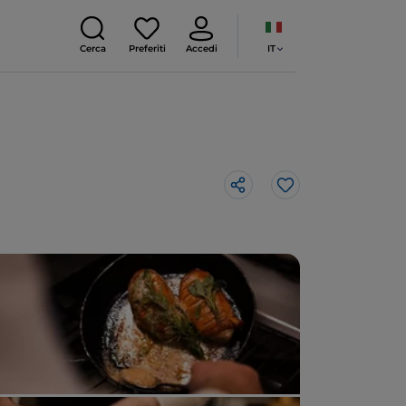
IT
Cerca
Preferiti
Accedi
Like