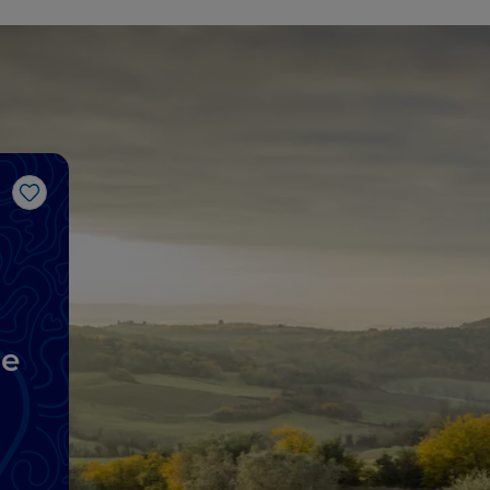
Like
ne