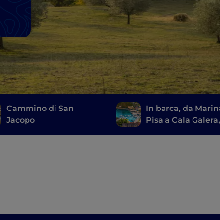
Cammino di San
In barca, da Marin
Jacopo
Pisa a Cala Galera
lungo la Rotta deg
Etruschi