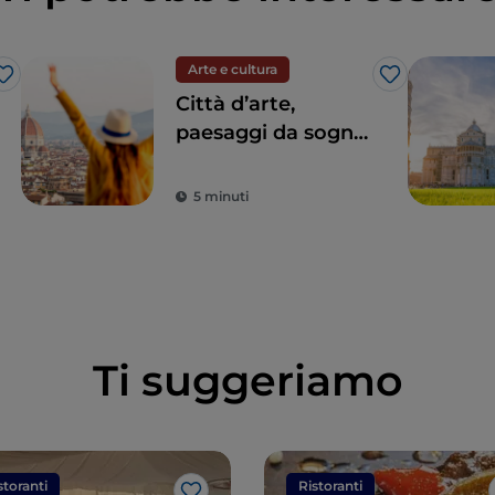
Arte e cultura
Like
Like
Città d’arte,
paesaggi da sogno
e buon cibo: la
Toscana è il sogno
5 minuti
di ogni turista
Ti suggeriamo
storanti
Ristoranti