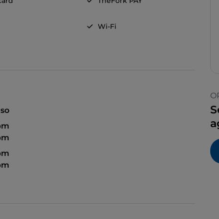
card
TheFork PAY
Wi-Fi
O
S
so
a
 pm
 pm
 pm
 pm