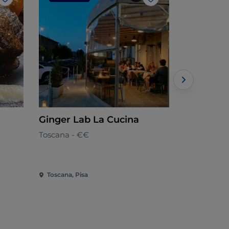
Like
Like
Ginger Lab La Cucina
Genuino 
Toscana - €€
Toscana - 
Toscana, Pisa
Toscana, Pi