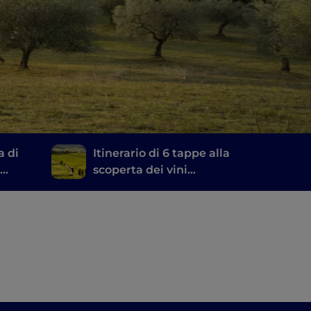
a di
Itinerario di 6 tappe alla
,
scoperta dei vini
li
toscani, dal Brunello di
Montalcino al Chianti