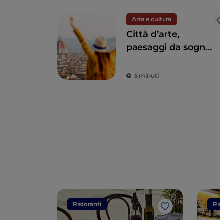
Arte e cultura
Città d’arte,
paesaggi da sogno
e buon cibo: la
Toscana è il sogno
5 minuti
di ogni turista
Ristoranti
Ri
Like