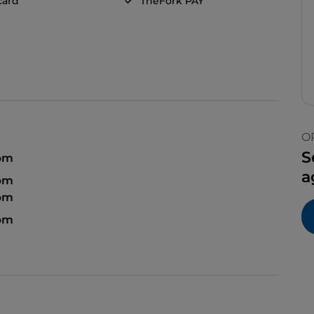
card
TheFork PAY
O
S
pm
a
pm
 pm
pm