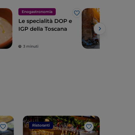
Enogastronomia
Arte
Like
Le specialità DOP e
Lucc
IGP della Toscana
tos
tra
mur
3 minuti
4 m
Ristoranti
Ristorant
Like
Like