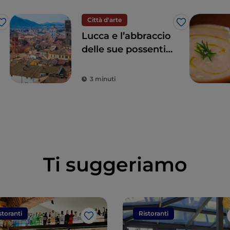
Città d'arte
Like
Like
Lucca e l’abbraccio
delle sue possenti
mura
3 minuti
Ti suggeriamo
storanti
Ristoranti
Like