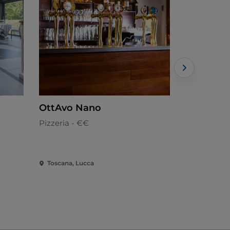
OttAvo Nano
Osteria d
Contrari
Pizzeria - €€
Cucina loca
Toscana, Lucca
Toscana, L