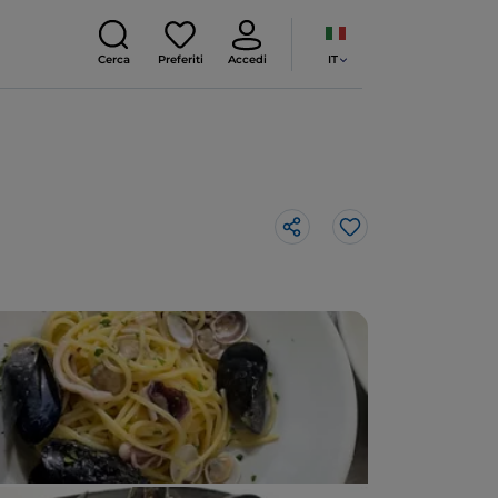
IT
Cerca
Preferiti
Accedi
Like