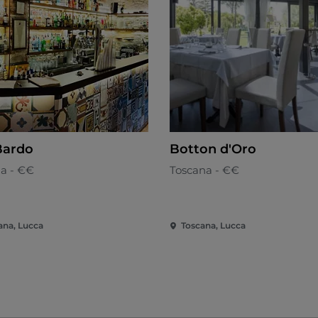
Bardo
Botton d'Oro
na - €€
Toscana - €€
ana, Lucca
Toscana, Lucca