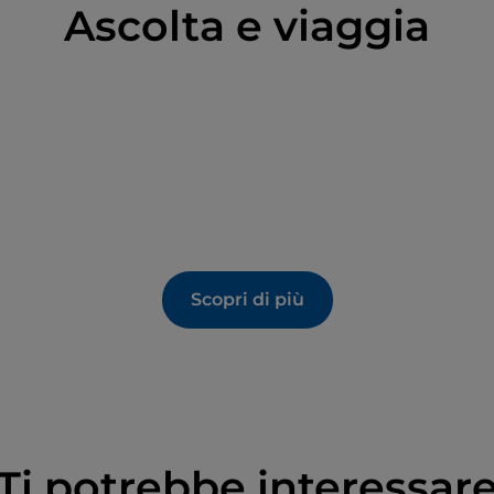
Ascolta e viaggia
eanica che si spostano con le correnti atlantiche,
 proprio in prossimità delle Egadi con il suo
na
particolarmente ricca di specie protette o
 rosso, la tartaruga marina, il delfino, il capodoglio,
 molluschi.
escatori locali
che organizzano escursioni alle
di loro sono ex-tonnaroti che sanno raccontare
Scopri di più
a calcarenite, chiamata impropriamente tufo, una
lore chiaro. L’attività estrattiva ha lasciato
entale, i profondi segni delle cave a cielo aperto
agli abitanti per farne orti e giardini protetti
Ti potrebbe interessar
come fichi, mandorli e agrumi.