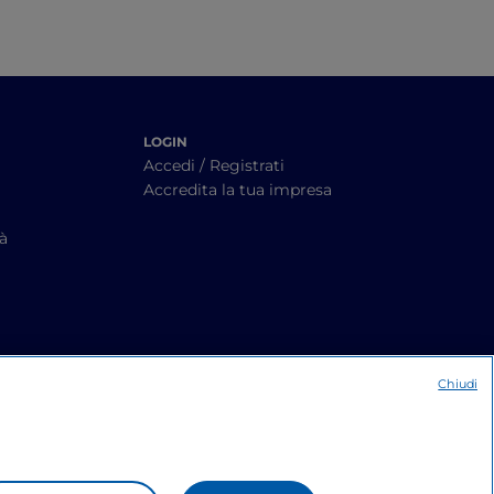
LOGIN
Accedi / Registrati
Accredita la tua impresa
tà
Chiudi