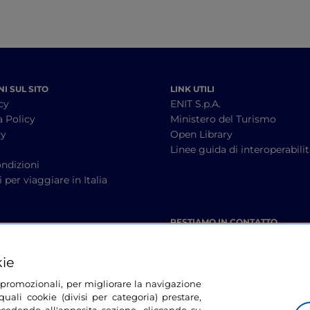
I SUL SITO
LINK UTILI
cy
ENIT S.p.A.
a Policy
Ministero del Turismo
cy
Open Library
à
Linee guida di interoperabili
ndizioni
 per viaggiare in Italia
RESTIAMO IN CONTATTO
kie
tà promozionali, per migliorare la navigazione
uali cookie (divisi per categoria) prestare,