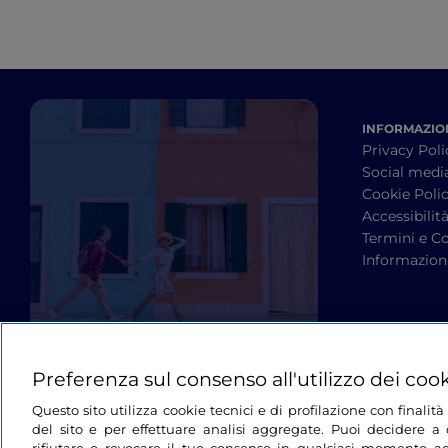
INFORMAZION
Privacy Poli
Social medi
Cookie Poli
Accessibilit
Termini e Co
Informazioni
Preferenza sul consenso all'utilizzo dei coo
Questo sito utilizza cookie tecnici e di profilazione con finali
del sito e per effettuare analisi aggregate. Puoi decidere a q