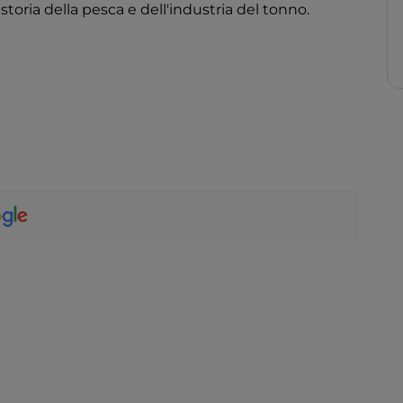
storia della pesca e dell'industria del tonno.
tare tutti i gusti e ogni esigenza: quella di Praia,
 i Calamoni, nella
zona sud-est
, sono
Preveto e dei
Faraglioni
hanno invece sabbia mista
rientale
, offre sia scogli che sabbia, mentre
ciata, punta Fanfalo o il Cavallo.
 nell’
Area marina protetta (Amp) delle isole
importante non solo per le sue dimensioni (54
la sua posizione geografica: il parco infatti è il