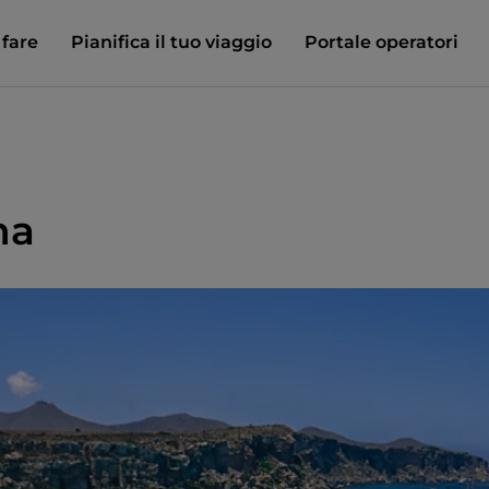
 fare
Pianifica il tuo viaggio
Portale operatori
na