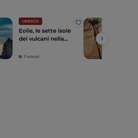
UNESCO
Spo
Like
Eolie, le sette isole
In S
dei vulcani nella
fale
Sicilia
mar
settentrionale
3 minuti
3 m