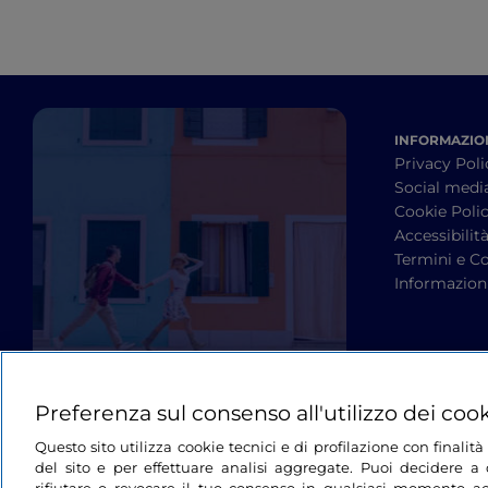
INFORMAZION
Privacy Poli
Social medi
Cookie Poli
Accessibilit
Termini e Co
Informazioni
Preferenza sul consenso all'utilizzo dei coo
Questo sito utilizza cookie tecnici e di profilazione con finali
del sito e per effettuare analisi aggregate. Puoi decidere a q