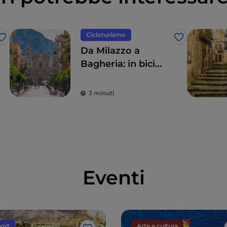
Cicloturismo
Like
Like
Da Milazzo a
Bagheria: in bici
lungo la costa
settentrionale della
3 minuti
Sicilia
Eventi
ort
Arte e cultura