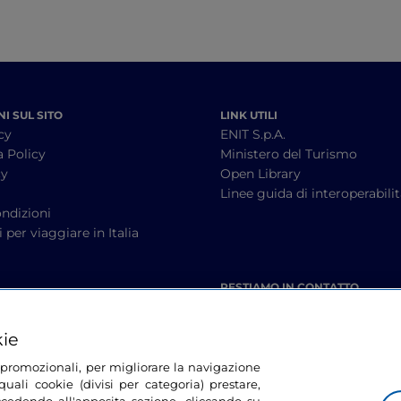
I SUL SITO
LINK UTILI
cy
ENIT S.p.A.
a Policy
Ministero del Turismo
cy
Open Library
à
Linee guida di interoperabili
ndizioni
 per viaggiare in Italia
RESTIAMO IN CONTATTO
kie
tà promozionali, per migliorare la navigazione
uali cookie (divisi per categoria) prestare,