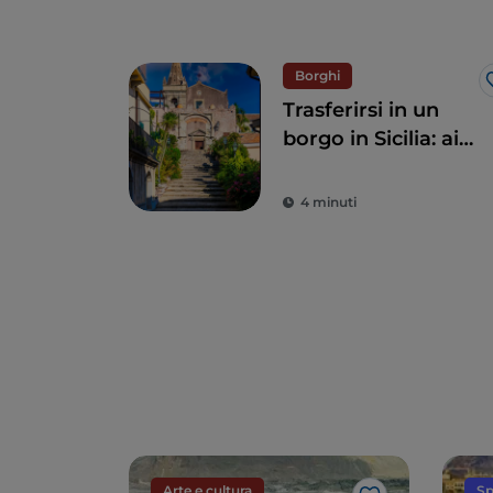
Borghi
Trasferirsi in un
borgo in Sicilia: ai
pensionati
agevolazioni fiscali
4 minuti
per vivere alla
grande
Arte e cultura
Sp