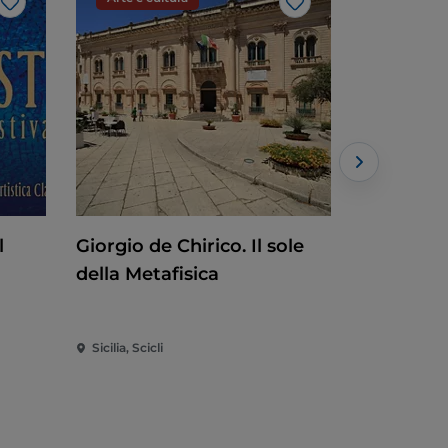
Like
Like
l
Giorgio de Chirico. Il sole
Alfredo P
della Metafisica
Sicilia, Scicli
Sicilia, Cata