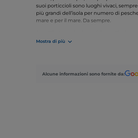
suoi porticcioli sono luoghi vivaci, sempr
più grandi dell’isola per numero di peschere
mare e per il mare. Da sempre.
Sant’Elia è una frazione di Santa Flavia a
riva al mare, la cui immagine più famosa 
Mostra di più
all’omonima caletta.
Alcune informazioni sono fornite da: