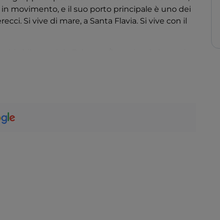
e in movimento, e il suo porto principale è uno dei
cci. Si vive di mare, a Santa Flavia. Si vive con il
 pochi chilometri da Palermo. È un piccolo borgo in
è quella delle casette colorate che sorgono attorno