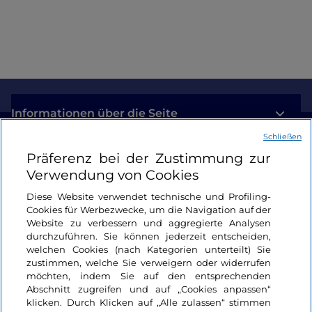
Informationen über die Seite
Schließen
Nützliche Links
Präferenz bei der Zustimmung zur
Verwendung von Cookies
Login
Diese Website verwendet technische und Profiling-
Cookies für Werbezwecke, um die Navigation auf der
Bleiben wir in Kontakt
Website zu verbessern und aggregierte Analysen
durchzuführen. Sie können jederzeit entscheiden,
welchen Cookies (nach Kategorien unterteilt) Sie
zustimmen, welche Sie verweigern oder widerrufen
möchten, indem Sie auf den entsprechenden
Abschnitt zugreifen und auf „Cookies anpassen“
klicken. Durch Klicken auf „Alle zulassen“ stimmen