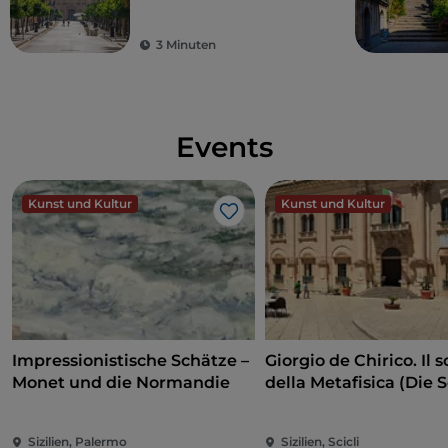
Nordküste Siziliens
3 Minuten
Events
Kunst und Kultur
Kunst und Kultur
Like
Impressionistische Schätze –
Giorgio de Chirico. Il s
Monet und die Normandie
della Metafisica (Die 
der Metaphysik)
Sizilien, Palermo
Sizilien, Scicli