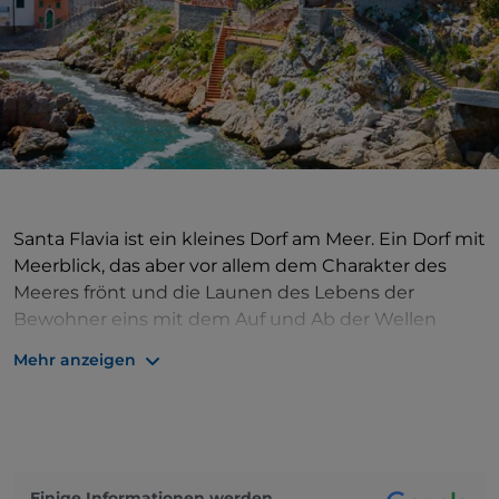
Santa Flavia ist ein kleines Dorf am Meer. Ein Dorf mit
Meerblick, das aber vor allem dem Charakter des
Meeres frönt und die Launen des Lebens der
Bewohner eins mit dem Auf und Ab der Wellen
werden lässt. Heute ist das Städtchen als Badeort
Mehr anzeigen
bekannt, der vor allem durch die Aussicht auf den
wunderschönen Golf berühmt geworden ist, aber
dennoch ist es nach wie vor eine Stadt, die stark von
der Seefahrt geprägt ist. So wurde die Kirche Maria
Santissima del Lume auf Veranlassung einer Gruppe
Einige Informationen werden