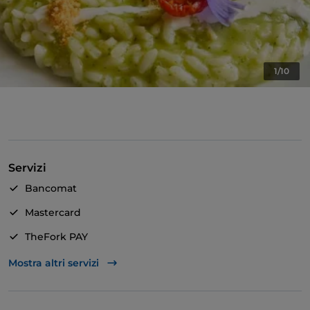
1/10
Servizi
Bancomat
Mastercard
TheFork PAY
Unionpay via TheFork PAY
Mostra altri servizi
Visa
Wi-Fi