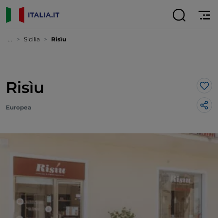
...
Sicilia
Risìu
Risìu
Lik
Europea