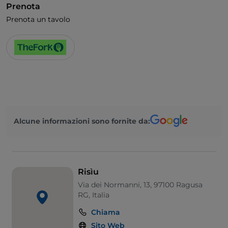
Prenota
Bagno per disabili
Prenota un tavolo
Si parla tedesco
Si parla inglese
Wi-Fi
Alcune informazioni sono fornite da:
Risìu
Via dei Normanni, 13, 97100 Ragusa
RG, Italia
Chiama
Sito Web