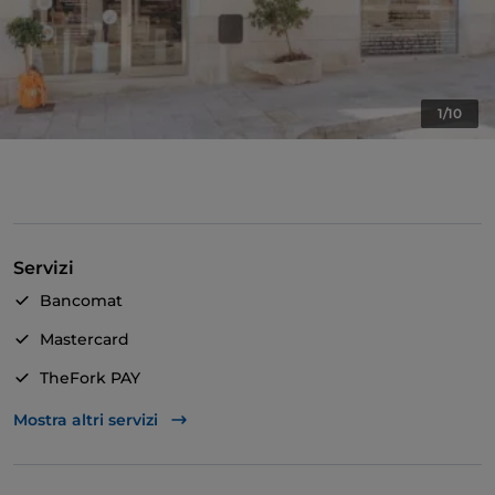
1/10
Servizi
Bancomat
Mastercard
TheFork PAY
Unionpay via TheFork PAY
Mostra altri servizi
Visa
Accesso disabili