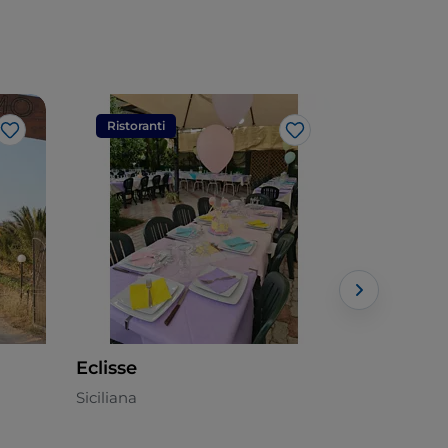
Ristoranti
Ristorant
Like
Like
Eclisse
SEI - Sali
Siciliana
Italiana