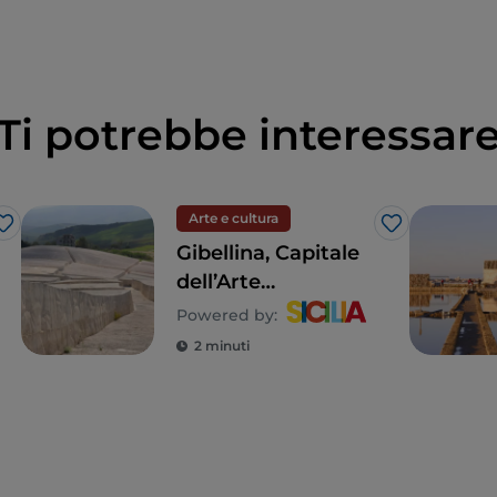
Ti potrebbe interessar
Arte e cultura
Like
Like
Gibellina, Capitale
dell’Arte
Contemporanea
Powered by:
2026
2 minuti