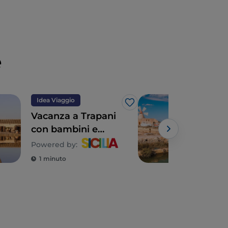
e
Idea Viaggio
Arte
Like
Vacanza a Trapani
Sull
con bambini e
Fami
ragazzi
Sici
Powered by:
Powe
1 minuto
1 m