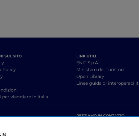
I SUL SITO
LINK UTILI
cy
ENIT S.p.A.
a Policy
Ministero del Turismo
cy
Open Library
à
Linee guida di interoperabili
ndizioni
 per viaggiare in Italia
RESTIAMO IN CONTATTO
kie