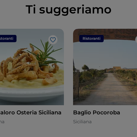
Ti suggeriamo
storanti
Ristoranti
Like
aloro Osteria Siciliana
Baglio Pocoroba
ana
Siciliana