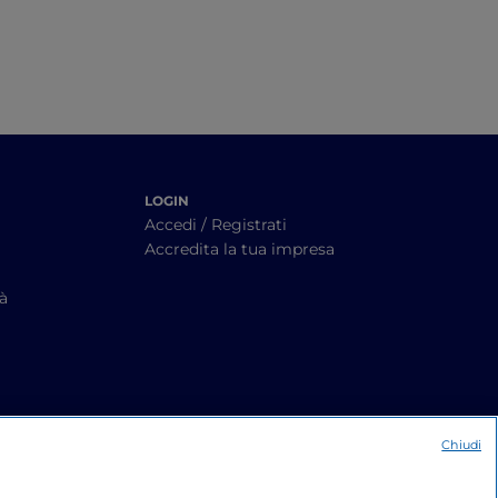
LOGIN
Accedi / Registrati
Accredita la tua impresa
tà
Chiudi