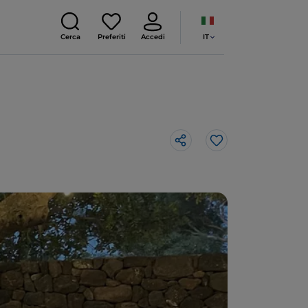
IT
Cerca
Preferiti
Accedi
Like