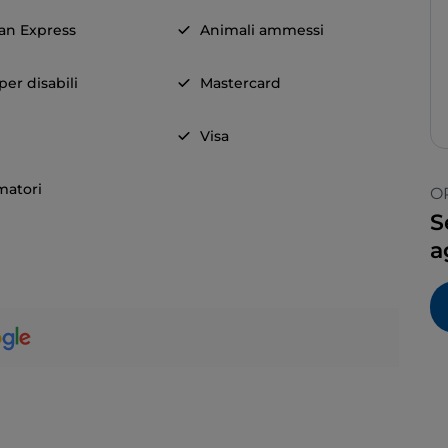
an Express
Animali ammessi
er disabili
Mastercard
Visa
matori
O
S
a