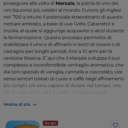
proseguire alla volta di
Marsala
, la patria di uno dei
vini liquorosi più celebri al mondo. Furono gli inglesi
nel ‘700 a intuire il potenziale straordinario di questo
nettare ambrato, a base di uve Grillo, Catarratto e
Inzolia, al quale si aggiunge acquavite o alcol durante
la fermentazione. Questo processo permette di
stabilizzare il vino e di affinarlo in botti di rovere o di
castagno per lunghi periodi, fino a 10 anni per la
versione Riserva. E’ qui che il Marsala sviluppa il suo
complesso e inconfondibile ventaglio aromatico, che
dai toni speziati di vaniglia, cannella e cioccolato, vira
verso sentori tostati di cuoio e caffè negli affinamenti
più lunghi. Un vino capace di durare nel tempo, che
già da solo conquista il palato ma trova la sua
massima espressione in abbinamento a formaggi
Mostra di più
stagionati, nella versione secca o semisecca, e con i
dolci della tradizione siciliana, da conoscere e
preparare durante i corsi di cucina organizzati nelle
Borghi
cantine del
Movimento Turismo del Vino
.