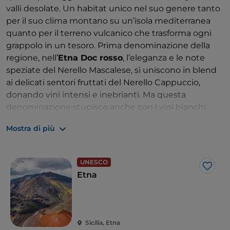
valli desolate. Un habitat unico nel suo genere tanto
per il suo clima montano su un’isola mediterranea
quanto per il terreno vulcanico che trasforma ogni
grappolo in un tesoro. Prima denominazione della
regione, nell’
Etna Doc rosso
, l’eleganza e le note
speziate del Nerello Mascalese, si uniscono in blend
ai delicati sentori fruttati del Nerello Cappuccio,
donando vini intensi e inebrianti. Ma questa
denominazione stupisce anche con i vini bianchi
dove il
Carricante e il Catarratto,
due autoctoni
Mostra di più
presenti soprattutto sul versante est del vulcano, si
incontrano e regalano vini freschi e minerali dalle
note agrumate e di gelsomino. Una degustazione
UNESCO
guidata, un pranzo o una cena all’interno delle
Like
Etna
cantine del
Movimento Turismo del Vino
è la scelta
ideale per scoprire i grandi vini vulcanici in
abbinamento ai piatti tipici della regione, con menu
ideati per l’occasione che valorizzano al meglio le
Sicilia, Etna