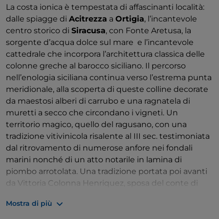
La costa ionica è tempestata di affascinanti località:
dalle spiagge di
Acitrezza
a
Ortigia
, l’incantevole
centro storico di
Siracusa
, con Fonte Aretusa, la
sorgente d’acqua dolce sul mare e l’incantevole
cattedrale che incorpora l’architettura classica delle
colonne greche al barocco siciliano. Il percorso
nell’enologia siciliana continua verso l’estrema punta
meridionale, alla scoperta di queste colline decorate
da maestosi alberi di carrubo e una ragnatela di
muretti a secco che circondano i vigneti. Un
territorio magico, quello del ragusano, con una
tradizione vitivinicola risalente al III sec. testimoniata
dal ritrovamento di numerose anfore nei fondali
marini nonché di un atto notarile in lamina di
piombo arrotolata. Una tradizione portata poi avanti
da Vittoria Colonna Henriquez, sposa del conte di
Modica e fondatrice dell’omonima cittadina, che
Mostra di più
incentivò la produzione di vino donando ettari di
vigneti alle varie contrade.