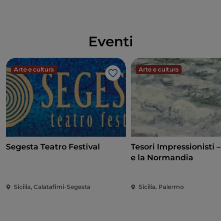
vini, dei prodotti tipici e dell’olio evo del territorio.
Non mancheranno inoltre laboratori di artigianato e
di ceramica, sfilate in costumi tradizionali e balli
Eventi
folkloristici per scoprire l’anima autentica di questo
territorio. Il tour si chiude a
Ragusa
, una città dalla
duplice anima: da un lato la città vecchia e dall’altro
Arte e cultura
Arte e cultura
Like
la parte superiore, più moderna, ricostruita in seguito
al terremoto, tra punti panoramici, viuzze lastricate e
le colonne degli splendidi palazzi barocchi.
Per scoprire le cantine del Movimento Turismo del
Vino Sicilia vai su:
https://movimentoturismovino.it/
Segesta Teatro Festival
Tesori Impressionisti 
e la Normandia
Sicilia, Calatafimi-Segesta
Sicilia, Palermo