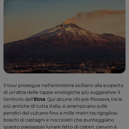
Moscato di Pantelleria Doc
è l’altra espressione
dello Zibibbo, interessante nell’abbinamento con i
piatti di mare della regione. Due tesori enologici
dell’isola da scoprire attraverso il racconto dei
produttori del Movimento Turismo del Vino, tra tour
nei vigneti e degustazioni guidate in cantina. Ma
anche pic-nic e merende in vigna, escursioni a
cavallo e passeggiate al tramonto per godere di tutti
gli incantevoli scorci dell’isola.
Il tour prosegue nell’entroterra siciliano alla scoperta
di un’altra delle tappe enologiche più suggestive: il
territorio dell’
Etna
. Qui alcune viti pre-filossera, tra le
più antiche di tutta Italia, si arrampicano sulle
pendici del vulcano fino a mille metri tra rigogliosi
boschi di castagni e noccioleti che punteggiano
questo paesaggio lunare fatto di crateri, canyon e