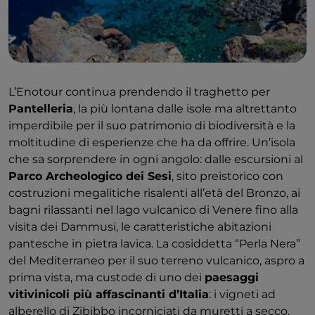
paradiso per gli amanti della natura e del
birdwatching. Un angolo di Sicilia dai sapori autentici,
storie millenarie e tramonti infuocati che merita di
essere scoperto, vissuto e assaporato.
L’Enotour continua prendendo il traghetto per
Pantelleria
, la più lontana dalle isole ma altrettanto
imperdibile per il suo patrimonio di biodiversità e la
moltitudine di esperienze che ha da offrire. Un’isola
che sa sorprendere in ogni angolo: dalle escursioni al
Parco Archeologico dei Sesi
, sito preistorico con
costruzioni megalitiche risalenti all’età del Bronzo, ai
bagni rilassanti nel lago vulcanico di Venere fino alla
visita dei Dammusi, le caratteristiche abitazioni
pantesche in pietra lavica. La cosiddetta “Perla Nera”
del Mediterraneo per il suo terreno vulcanico, aspro a
prima vista, ma custode di uno dei
paesaggi
vitivinicoli più affascinanti d’Italia
: i vigneti ad
alberello di Zibibbo incorniciati da muretti a secco,