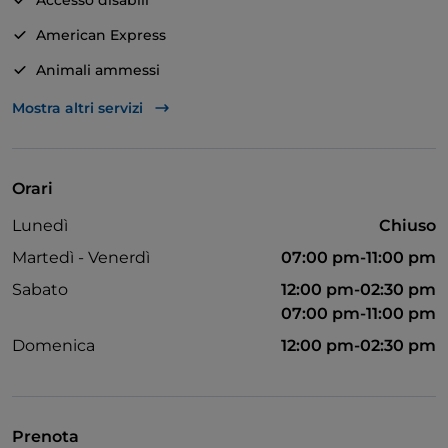
Accesso disabili
chi li assaggia e far affiorare emozioni. Questo è il
American Express
nostro Comfort Food
Animali ammessi
Apple Pay
Mostra altri servizi
Asporto
Bagno per disabili
Orari
Bancomat
Lunedì
Chiuso
Si parla inglese
Martedì - Venerdì
07:00 pm-11:00 pm
Google Pay
Sabato
12:00 pm-02:30 pm
07:00 pm-11:00 pm
Mastercard
Domenica
12:00 pm-02:30 pm
Non fumatori
Pagamento con Satispay
Visa
Prenota