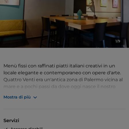
1/9
Menù fissi con raffinati piatti italiani creativi in un
locale elegante e contemporaneo con opere d'arte.
Quattro Venti era un'antica zona di Palermo vicina al
mare e a pochi passi da dove oggi nasce il nostro
ristorante. Oggi Molo Quattroventi è la zona portuale
Mostra di più
che raccoglie l'eredità storica di quell'area; per noi è
un'ispirazione e il punto di partenza per una nuova
avventura. «Comfort» vuol dire consolare, confortare,
Servizi
ma anche coccolare e gratificare. È quello che
vorremmo fare con i nostri piatti: prenderci cura di