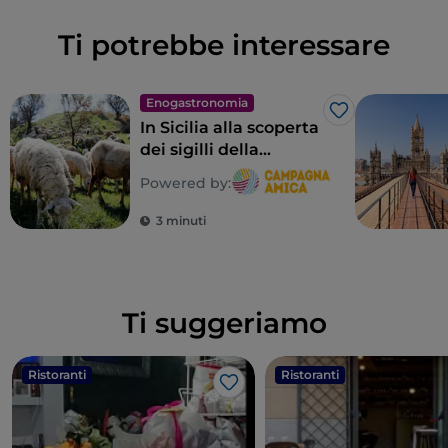
Ti potrebbe interessare
Enogastronomia
Like
In Sicilia alla scoperta
dei sigilli della
biodiversità
Powered by:
contadina
3 minuti
Ti suggeriamo
Ristoranti
Ristoranti
Like