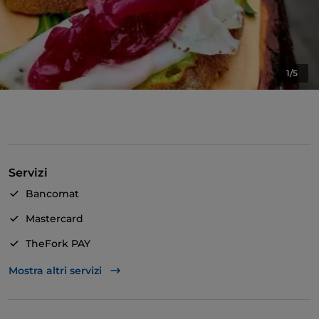
1/5
Servizi
Bancomat
Mastercard
TheFork PAY
Unionpay via TheFork PAY
Mostra altri servizi
Visa
Accesso disabili