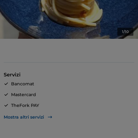
1/10
Servizi
Bancomat
Mastercard
TheFork PAY
Unionpay via TheFork PAY
Mostra altri servizi
Visa
Wi-Fi