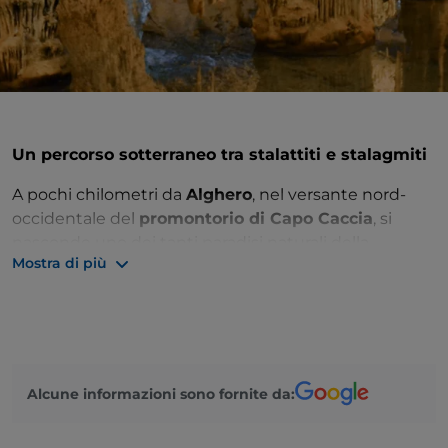
Un percorso sotterraneo tra stalattiti e stalagmiti
A pochi chilometri da
Alghero
, nel versante nord-
occidentale del
promontorio di Capo Caccia
, si
nasconde uno dei tanti paradisi naturali della
Mostra di più
Sardegna: la
Grotta di Nettuno
, una meravigliosa
caverna calcarea accessibile ai visitatori tramite una
lunga scalinata di 660 gradini scavati nella roccia o, in
alternativa, via mare grazie al servizio della Linea
Grotte che parte dal vicino porto turistico.
Alcune informazioni sono fornite da:
Il percorso fiabesco che si dipana nel cuore del
promontorio di Capo Caccia inizia in una grande sala