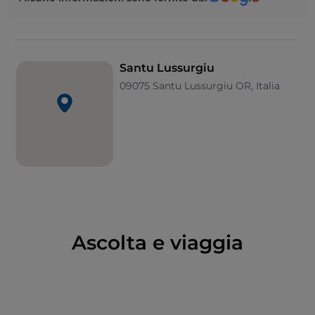
origine a Lussorio, il santo patrono cui il paese deve il
nome. Interessante il Museo della Tecnologia
contadina “Maestro France­sco Salis”, ospitato
all’interno di in una dimora padronale del ‘700:
Santu Lussurgiu
inaugurato nel 1976, espone oltre 2000 oggetti
09075 Santu Lussurgiu OR, Italia
d’interesse etnografico, soprattutto attrezzi di lavoro
e oggetti di uso quotidia­no locali.
Ma Santu Lussurgiu è anche un attivo centro
artigianale dedicato alla tessitura di tappeti e alla
produzione di stivali, selle e ogni altro oggetto
connesso con la bardatura del cavallo. Una tradizione
che sfocia negli ultimi due giorni di Carnevale, con la
pariglia
Sa Carrela ’e nanti
, corsa equestre lungo via
Ascolta e viaggia
Roma.