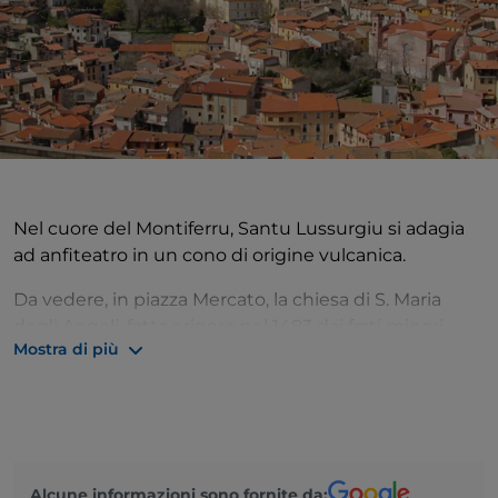
Nel cuore del Montiferru, Santu Lussurgiu si adagia
ad anfiteatro in un cono di origine vulcanica.
Da vedere, in piazza Mercato, la chiesa di S. Maria
degli Angeli, fatta erigere nel 1483 dai frati minori
Mostra di più
osservanti per volere di san Bernardino da Feltre.
All’interno conser­va il gruppo ligneo della Madonna
degli Angeli (XVI-XVII secolo), probabilmente
importata dal Sud Italia. Non distante, nel
caratteristico nucleo antico del borgo sorge la piccola
chiesa di S. Croce, consacrata nel 1185 e intitolata in
Alcune informazioni sono fornite da: