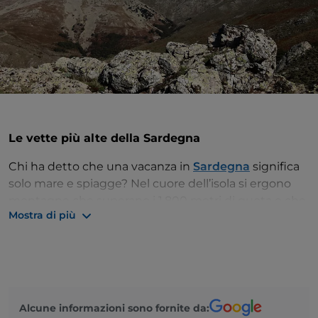
Le vette più alte della Sardegna
Chi ha detto che una vacanza in
Sardegna
significa
solo mare e spiagge? Nel cuore dell’isola si ergono
montagne che superano i 1.800 metri di quota e che,
Mostra di più
durante la stagione invernale, fanno la felicità degli
amanti dello sci che possono lanciarsi sulle loro piste
innevate. La stagione sciistica qui è breve, da
dicembre a marzo, ma sa regalare forti emozioni.
Siamo sul
Massiccio del Gennargentu
, selvaggio e
Alcune informazioni sono fornite da:
incontaminato. Percorrete i sentieri che si snodano