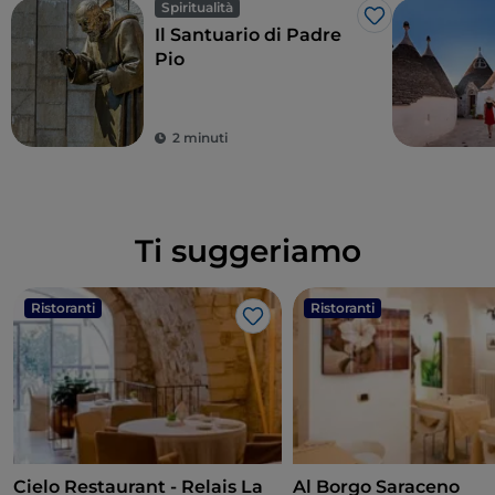
Spiritualità
Like
Il Santuario di Padre
Pio
2 minuti
Ti suggeriamo
Ristoranti
Ristoranti
Like
Cielo Restaurant - Relais La
Al Borgo Saraceno