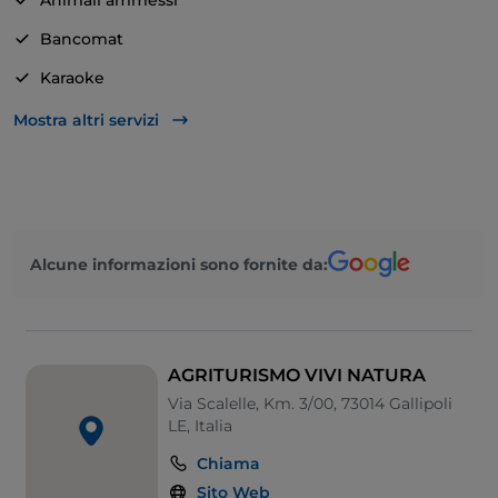
Animali ammessi
Bancomat
Karaoke
Non fumatori
Mostra altri servizi
Pagamento con Satispay
Parcheggio
Cocktail
Alcune informazioni sono fornite da:
Menù bambini
Area fumatori
Tavoli all'aperto
AGRITURISMO VIVI NATURA
Visa
Via Scalelle, Km. 3/00, 73014 Gallipoli
LE, Italia
Zona bambini
Chiama
Sito Web