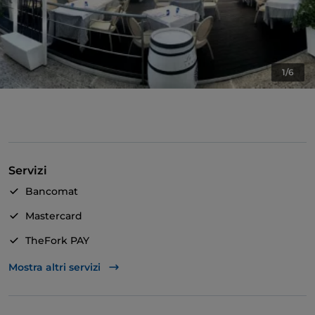
1/6
Servizi
Bancomat
Mastercard
TheFork PAY
Unionpay via TheFork PAY
Mostra altri servizi
Visa
Accesso disabili