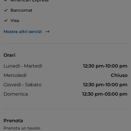
American Express
base di pesce. Le materie prime sono sempre
Bancomat
fresche, genuine e di altissima qualità.
Visa
SPECIALITA' - Assolutamente da provare il risotto con
Animali ammessi
Mostra altri servizi
scampi ed asparagi, il calamaro ripieno di ricotta e
spinaci e i buonissimi dolci della casa.
Orari
Lunedì - Martedì
12:30 pm-10:00 pm
Mercoledì
Chiuso
Giovedì - Sabato
12:30 pm-10:00 pm
Domenica
12:30 pm-05:00 pm
Prenota
Prenota un tavolo