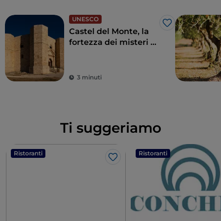
UNESCO
Like
Castel del Monte, la
fortezza dei misteri di
Andria
3 minuti
Ti suggeriamo
Ristoranti
Ristoranti
Like