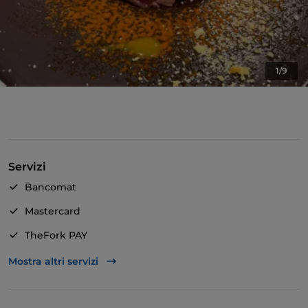
1/9
Servizi
Bancomat
Mastercard
TheFork PAY
Unionpay via TheFork PAY
Mostra altri servizi
Visa
Bagno per disabili