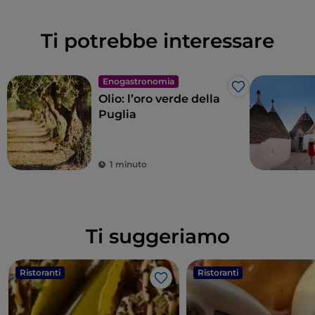
Ti potrebbe interessare
Enogastronomia
Like
Olio: l’oro verde della
Puglia
1 minuto
Ti suggeriamo
Ristoranti
Ristoranti
Like