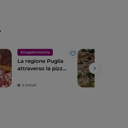
e
Enogastronomia
Bor
Like
La regione Puglia
Le c
attraverso la pizza
dell
di Gino Sorbillo
Gin
Powe
Mot
2 minuti
8 m