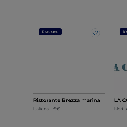
Ristoranti
Ri
Like
Ristorante Brezza marina
LA C
Italiana - €€
Medit