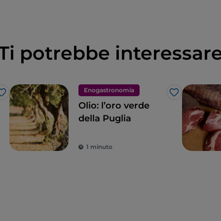
Ti potrebbe interessar
Enogastronomia
Like
Like
Olio: l’oro verde
della Puglia
1 minuto