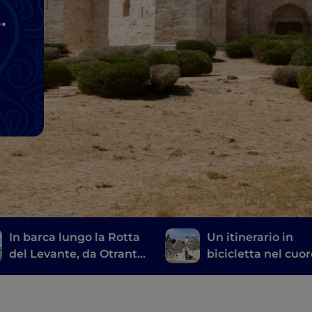
l
In barca lungo la Rotta
Un itinerario in
del Levante, da Otranto
bicicletta nel cuo
a Rodi Garganico
della Puglia, da O
a Alberobello