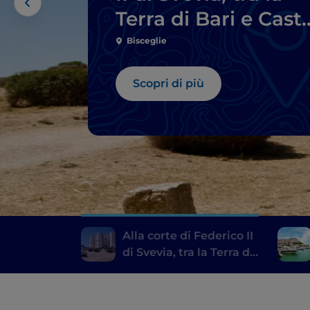
Terra di Bari e Caste
del Monte
Bisceglie
Scopri di più
Alla corte di Federico II
di Svevia, tra la Terra di
Bari e Castel del Monte