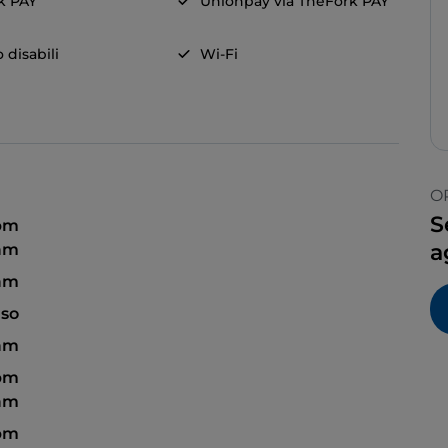
k PAY
Unionpay via TheFork PAY
 disabili
Wi-Fi
O
S
 pm
a
 am
 am
so
 am
 pm
 am
 pm