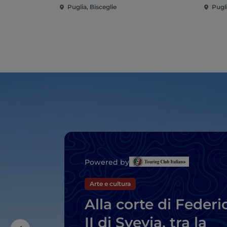
Puglia, Bisceglie
Pugli
Powered by
Arte e cultura
Alla corte di Federi
II di Svevia, tra la