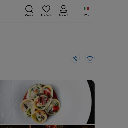
IT
Cerca
Preferiti
Accedi
Like