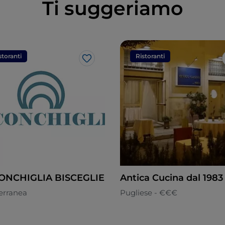
Ti suggeriamo
storanti
Ristoranti
Like
ONCHIGLIA BISCEGLIE
Antica Cucina dal 1983
erranea
Pugliese - €€€