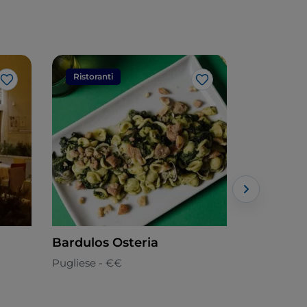
Ristoranti
Ristorant
Like
Like
Bardulos Osteria
Osteria 
Pugliese - €€
Pugliese - 