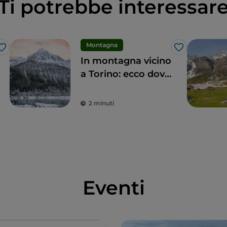
Ti potrebbe interessar
Montagna
Like
Like
In montagna vicino
a Torino: ecco dove
andare
2 minuti
Eventi