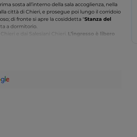
rima sosta all’interno della sala accoglienza, nella
a città di Chieri, e prosegue poi lungo il corridoio
oso; di fronte si apre la cosiddetta "
Stanza del
ta a dormitorio.
 Chieri e dai Salesiani Chieri.
L’ingresso è libero