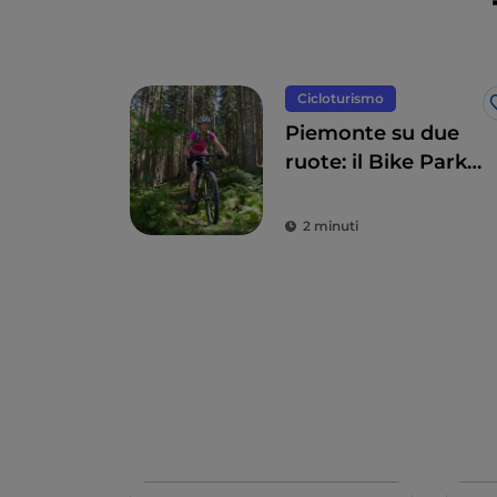
Cicloturismo
Piemonte su due
ruote: il Bike Park
di Sauze d’Oulx
2 minuti