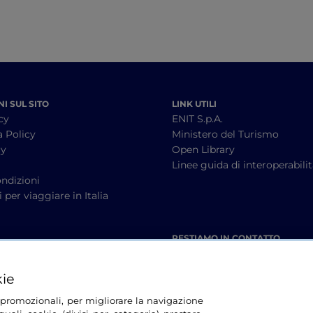
I SUL SITO
LINK UTILI
cy
ENIT S.p.A.
a Policy
Ministero del Turismo
cy
Open Library
à
Linee guida di interoperabili
ndizioni
 per viaggiare in Italia
RESTIAMO IN CONTATTO
kie
tà promozionali, per migliorare la navigazione