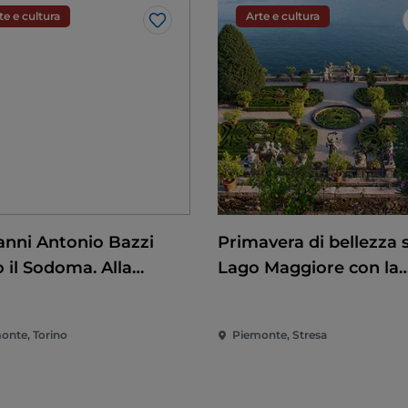
te e cultura
Arte e cultura
Like
anni Antonio Bazzi
Primavera di bellezza 
 il Sodoma. Alla
Lago Maggiore con la
uista del
riapertura delle Isole
scimento
Borromee e di Villa Ta
onte, Torino
Piemonte, Stresa