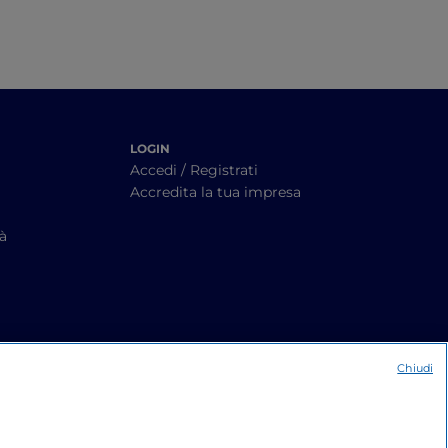
LOGIN
Accedi / Registrati
Accredita la tua impresa
tà
Chiudi