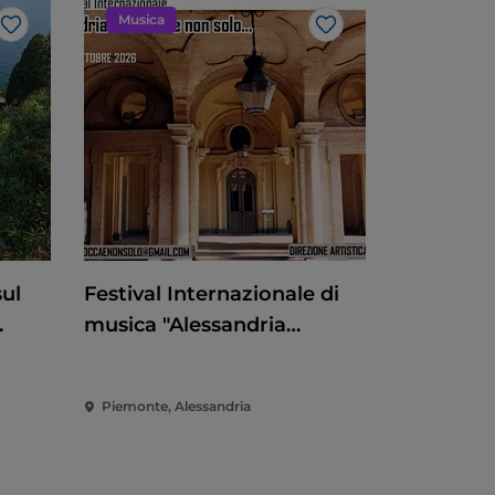
Musica
Like
Like
sul
Festival Internazionale di
musica "Alessandria
barocca e non solo"
ranto
Piemonte, Alessandria