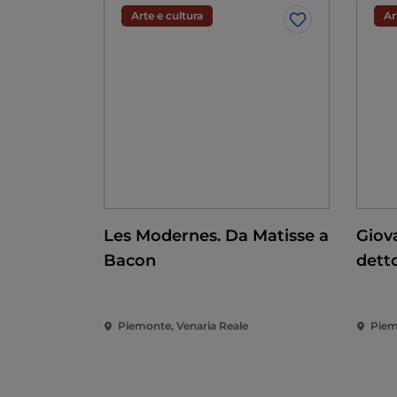
Arte e cultura
Ar
Like
Les Modernes. Da Matisse a
Giov
Bacon
detto
conq
Rina
Piemonte, Venaria Reale
Piem