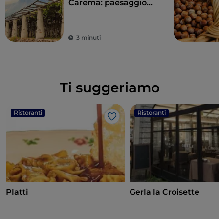
Carema: paesaggio
unico e un vino
imperdibile
3 minuti
Ti suggeriamo
Ristoranti
Ristoranti
Like
Platti
Gerla la Croisette